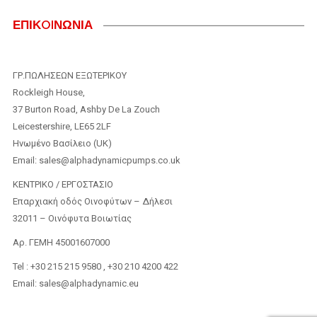
ΕΠΙΚOIΝΩΝΙΑ
ΓΡ.ΠΩΛΗΣΕΩΝ ΕΞΩΤΕΡΙΚΟΥ
Rockleigh House,
37 Burton Road, Ashby De La Zouch
Leicestershire, LE65 2LF
Ηνωμένο Βασίλειο (UK)
Email: sales@alphadynamicpumps.co.uk
KENTΡIKO / ΕΡΓΟΣΤΑΣΙΟ
Επαρχιακή οδός Οινοφύτων – Δήλεσι
32011 – Οινόφυτα Βοιωτίας
Αρ. ΓΕΜΗ 45001607000
Tel : +30 215 215 9580 , +30 210 4200 422
Email: sales@alphadynamic.eu