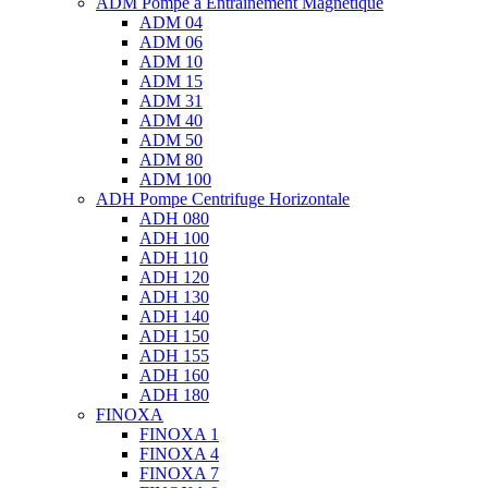
ADM Pompe à Entrainement Magnétique
ADM 04
ADM 06
ADM 10
ADM 15
ADM 31
ADM 40
ADM 50
ADM 80
ADM 100
ADH Pompe Centrifuge Horizontale
ADH 080
ADH 100
ADH 110
ADH 120
ADH 130
ADH 140
ADH 150
ADH 155
ADH 160
ADH 180
FINOXA
FINOXA 1
FINOXA 4
FINOXA 7