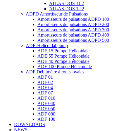
ATLAS DOS 11.2
ATLAS DOS 12.2
ADPD Amortisseur de Pulsations
Amortisseurs de pulsations ADPD 100
Amortisseurs de pulsations ADPD 200
Amortisseurs de pulsations ADPD 300
Amortisseurs de pulsations ADPD 400
Amortisseurs de pulsations ADPD 500
ADE-Helicoidal pump
ADE 15 Pompe Ηélicoïdale
ADE 55 Pompe Ηélicoïdale
ADE 40 Pompe Ηélicoïdale
ADE 100 Pompe Ηélicoïdale
ADF Débitmètre à roues ovales
ADF 01
ADF 02
ADF 04
ADF 07
ADF 010
ADF 040
ADF 050
ADF 080
ADF 100
DOWNLOADS
NEWS