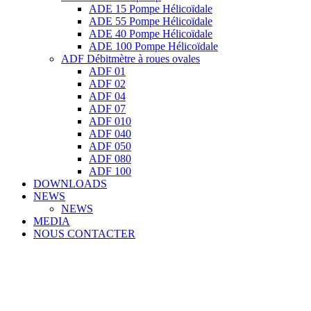
ADE 15 Pompe Ηélicoïdale
ADE 55 Pompe Ηélicoïdale
ADE 40 Pompe Ηélicoïdale
ADE 100 Pompe Ηélicoïdale
ADF Débitmètre à roues ovales
ADF 01
ADF 02
ADF 04
ADF 07
ADF 010
ADF 040
ADF 050
ADF 080
ADF 100
DOWNLOADS
NEWS
NEWS
MEDIA
NOUS CONTACTER