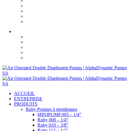
Facebook
YouTube
LinkedIn
ACCUEIL
ENTREPRISE
PRODUITS
Ruby Pompes à membranes
MINIPUMP 005 – 1/4”
Ruby 008 – 1/4”
Ruby 010 – 3/8″
Ruby 112 – 1/2″