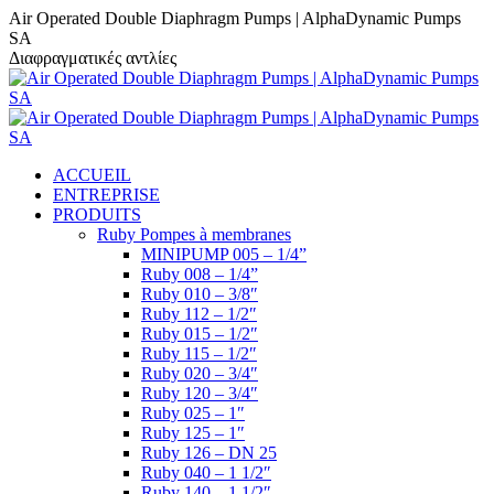
Contenu
Facebook
YouTube
LinkedIn
Air Operated Double Diaphragm Pumps | AlphaDynamic Pumps
en
SA
pleine
Διαφραγματικές αντλίες
largeur
ACCUEIL
ENTREPRISE
PRODUITS
Ruby Pompes à membranes
MINIPUMP 005 – 1/4”
Ruby 008 – 1/4”
Ruby 010 – 3/8″
Ruby 112 – 1/2″
Ruby 015 – 1/2″
Ruby 115 – 1/2″
Ruby 020 – 3/4″
Ruby 120 – 3/4″
Ruby 025 – 1″
Ruby 125 – 1″
Ruby 126 – DN 25
Ruby 040 – 1 1/2″
Ruby 140 – 1 1/2″