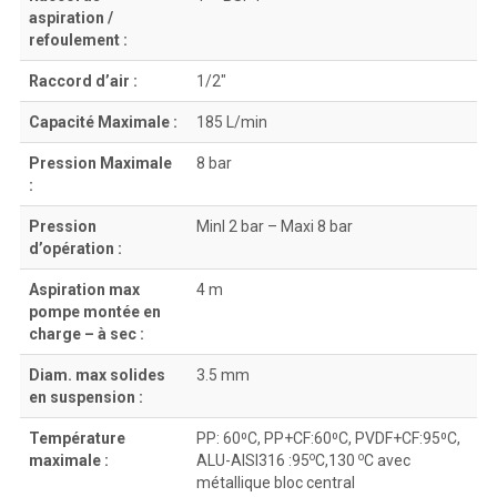
aspiration /
refoulement :
Raccord d’air :
1/2″
Capacité Maximale :
185 L/min
Pression Maximale
8 bar
:
Pression
MinI 2 bar – Maxi 8 bar
d’opération :
Aspiration max
4 m
pompe montée en
charge – à sec :
Diam. max solides
3.5 mm
en suspension :
Température
PP: 60⁰C, PP+CF:60⁰C, PVDF+CF:95⁰C,
ο
ο
maximale :
ALU-AISI316 :95
C,130
C avec
métallique bloc central