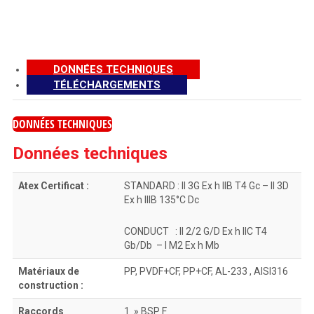
DONNÉES TECHNIQUES
TÉLÉCHARGEMENTS
DONNÉES TECHNIQUES
Données techniques
Atex Certificat :
STANDARD : II 3G Ex h IIB T4 Gc – II 3D
Ex h IIIB 135°C Dc
CONDUCT : II 2/2 G/D Ex h IIC T4
Gb/Db – I M2 Ex h Mb
Matériaux de
PP, PVDF+CF, PP+CF, ΑL-233 , AISI316
construction :
Raccords
1 » BSP F