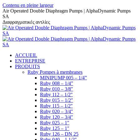
Contenu en pleine largeur
Air Operated Double Diaphragm Pumps | AlphaDynamic Pumps
SA
Διαφραγματικές αντλίες
ACCUEIL
ENTREPRISE
PRODUITS
Ruby Pompes à membranes
MINIPUMP 005 – 1/4”
Ruby 008 – 1/4”
Ruby 010 – 3/8″
Ruby 112 – 1/2″
Ruby 015 – 1/2″
Ruby 115 – 1/2″
Ruby 020 – 3/4″
Ruby 120 – 3/4″
Ruby 025 – 1″
Ruby 125 – 1″
Ruby 126 – DN 25
Ruby 040 – 1 1/2″