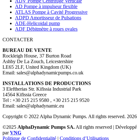
ADV Pompe Centrifuge Verticale
AD Pompe à impulseur flexible
ATLAS Pompe à Cavité Progressive
ADPD Amortisseur de Pulsations
ADE-Helicoidal pump
ADF Débitmètre à roues ovales
CONTACTER
BUREAU DE VENTE
Rockleigh House, 37 Burton Road
Ashby De La Zouch, Leicestershire
LE65 2LF, United Kingdom (UK)
Email: sales@alphadynamicpumps.co.uk
INSTALLATIONS DE PRODUCTIONS
3 Eleftherias Str. Kifissia Industrial Park
14564 Kifissia Greece
Tel : +30 215 215 9580 , +30 215 215 9520
Email: sales@alphadynamic.eu
Copyright © 2022 Alpha Dynamic Pumps. All rights reserved. 2026
©2025
AlphaDynamic Pumps SA.
All rights reserved | Développé
par
VNG
Politique de Confidentialité
|
Conditions d’Utilisations