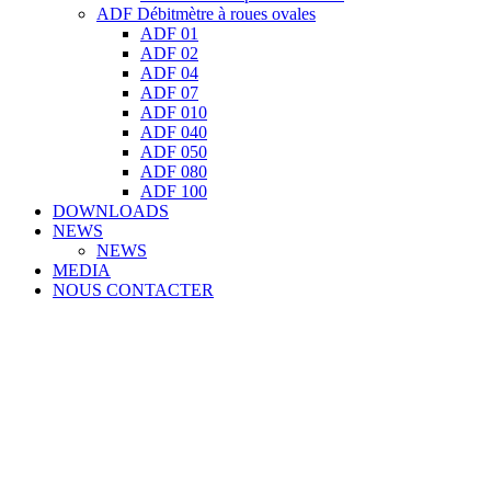
ADF Débitmètre à roues ovales
ADF 01
ADF 02
ADF 04
ADF 07
ADF 010
ADF 040
ADF 050
ADF 080
ADF 100
DOWNLOADS
NEWS
NEWS
MEDIA
NOUS CONTACTER