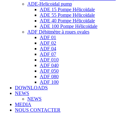
ADE-Helicoidal pump
ADE 15 Pompe Ηélicoïdale
ADE 55 Pompe Ηélicoïdale
ADE 40 Pompe Ηélicoïdale
ADE 100 Pompe Ηélicoïdale
ADF Débitmètre à roues ovales
ADF 01
ADF 02
ADF 04
ADF 07
ADF 010
ADF 040
ADF 050
ADF 080
ADF 100
DOWNLOADS
NEWS
NEWS
MEDIA
NOUS CONTACTER