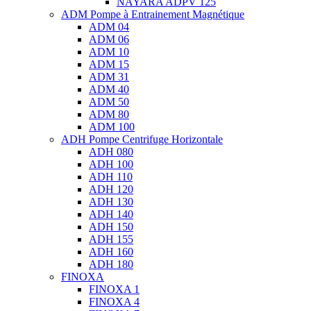
NAYARA ADPV 125
ADM Pompe à Entrainement Magnétique
ADM 04
ADM 06
ADM 10
ADM 15
ADM 31
ADM 40
ADM 50
ADM 80
ADM 100
ADH Pompe Centrifuge Horizontale
ADH 080
ADH 100
ADH 110
ADH 120
ADH 130
ADH 140
ADH 150
ADH 155
ADH 160
ADH 180
FINOXA
FINOXA 1
FINOXA 4