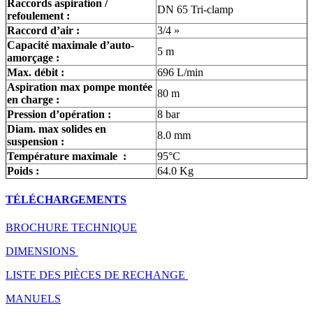
Raccords aspiration /
DN 65 Tri-clamp
refoulement :
Raccord d’air :
3/4 »
Capacité maximale d’auto-
5 m
amorçage
:
Max.
débit
:
696 L/min
Aspiration max pompe montée
80 m
en charge :
Pression d’opération :
8 bar
Diam. max solides en
8.0 mm
suspension :
Température maximale :
95°C
Poids :
64.0 Kg
TÉLÉCHARGEMENTS
BROCHURE TECHNIQUE
DIMENSIONS
LISTE DES PIÈCES DE RECHANGE
MANUELS