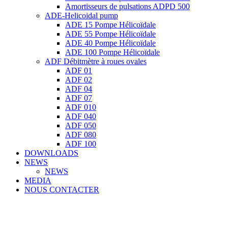
Amortisseurs de pulsations ADPD 500
ADE-Helicoidal pump
ADE 15 Pompe Ηélicoïdale
ADE 55 Pompe Ηélicoïdale
ADE 40 Pompe Ηélicoïdale
ADE 100 Pompe Ηélicoïdale
ADF Débitmètre à roues ovales
ADF 01
ADF 02
ADF 04
ADF 07
ADF 010
ADF 040
ADF 050
ADF 080
ADF 100
DOWNLOADS
NEWS
NEWS
MEDIA
NOUS CONTACTER