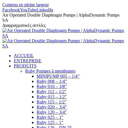
Contenu en pleine largeur
Facebook
YouTube
LinkedIn
Air Operated Double Diaphragm Pumps | AlphaDynamic Pumps
SA
Διαφραγματικές αντλίες
ACCUEIL
ENTREPRISE
PRODUITS
Ruby Pompes à membranes
MINIPUMP 005 – 1/4”
Ruby 008 – 1/4”
Ruby 010 – 3/8″
Ruby 112 – 1/2″
Ruby 015 – 1/2″
Ruby 115 – 1/2″
Ruby 020 – 3/4″
Ruby 120 – 3/4″
Ruby 025 – 1″
Ruby 125 – 1″
Ruby 126 – DN 25