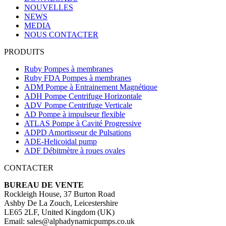
NOUVELLES
NEWS
MEDIA
NOUS CONTACTER
PRODUITS
Ruby Pompes à membranes
Ruby FDA Pompes à membranes
ADM Pompe à Entrainement Magnétique
ADH Pompe Centrifuge Horizontale
ADV Pompe Centrifuge Verticale
AD Pompe à impulseur flexible
ATLAS Pompe à Cavité Progressive
ADPD Amortisseur de Pulsations
ADE-Helicoidal pump
ADF Débitmètre à roues ovales
CONTACTER
BUREAU DE VENTE
Rockleigh House, 37 Burton Road
Ashby De La Zouch, Leicestershire
LE65 2LF, United Kingdom (UK)
Email: sales@alphadynamicpumps.co.uk