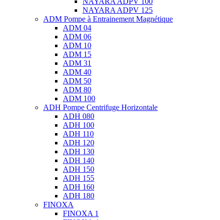
NAYARA ADPV 100
NAYARA ADPV 125
ADM Pompe à Entrainement Magnétique
ADM 04
ADM 06
ADM 10
ADM 15
ADM 31
ADM 40
ADM 50
ADM 80
ADM 100
ADH Pompe Centrifuge Horizontale
ADH 080
ADH 100
ADH 110
ADH 120
ADH 130
ADH 140
ADH 150
ADH 155
ADH 160
ADH 180
FINOXA
FINOXA 1