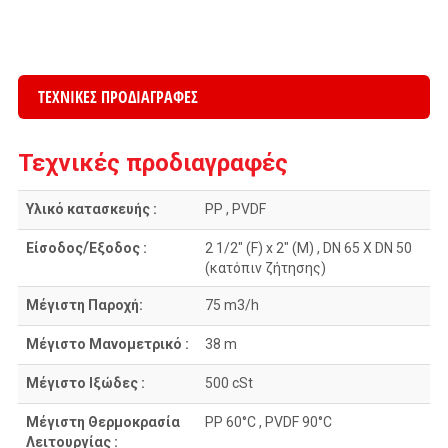
ΤΕΧΝΙΚΕΣ ΠΡΟΔΙΑΓΡΑΦΕΣ
Τεχνικές προδιαγραφές
Υλικό κατασκευής :
PP , PVDF
Είσοδος/Έξοδος :
2 1/2″ (F) x 2″ (M) , DN 65 X DN 50
(κατόπιν ζήτησης)
Μέγιστη Παροχή:
75 m3/h
Μέγιστο Μανομετρικό :
38 m
Μέγιστο Ιξώδες :
500 cSt
Μέγιστη Θερμοκρασία
PP 60°C , PVDF 90°C
Λειτουργίας :