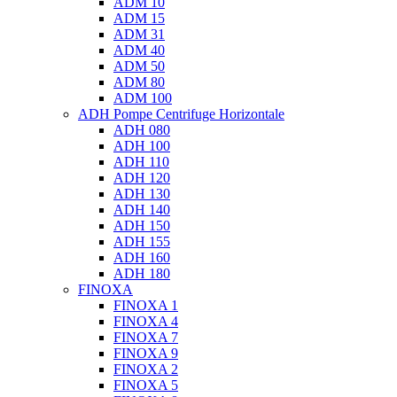
ADM 10
ADM 15
ADM 31
ADM 40
ADM 50
ADM 80
ADM 100
ADH Pompe Centrifuge Horizontale
ADH 080
ADH 100
ADH 110
ADH 120
ADH 130
ADH 140
ADH 150
ADH 155
ADH 160
ADH 180
FINOXA
FINOXA 1
FINOXA 4
FINOXA 7
FINOXA 9
FINOXA 2
FINOXA 5