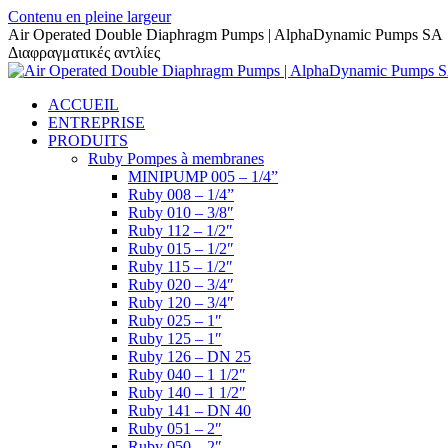
Contenu en pleine largeur
Air Operated Double Diaphragm Pumps | AlphaDynamic Pumps SA
Διαφραγματικές αντλίες
ACCUEIL
ENTREPRISE
PRODUITS
Ruby Pompes à membranes
MINIPUMP 005 – 1/4”
Ruby 008 – 1/4”
Ruby 010 – 3/8″
Ruby 112 – 1/2″
Ruby 015 – 1/2″
Ruby 115 – 1/2″
Ruby 020 – 3/4″
Ruby 120 – 3/4″
Ruby 025 – 1″
Ruby 125 – 1″
Ruby 126 – DN 25
Ruby 040 – 1 1/2″
Ruby 140 – 1 1/2″
Ruby 141 – DN 40
Ruby 051 – 2″
Ruby 050 – 2″