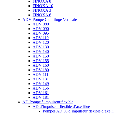
FINOXA 8
FINOXA 10
FINOXA 3
FINOXA 6
ADV Pompe Centrifuge Verticale
ADV 080
ADV 090
ADV 095
ADV 110
ADV 120
ADV 130
ADV 140
ADV 150
ADV 155
ADV 160
ADV 180
ADV 111
ADV 131
ADV 149
ADV 156
ADV 161
ADV 181
AD Pompe à impulseur flexible
AD d’impulseur flexible d’axe libre
Pompes AD 30 d’impulseur flexible d’axe li