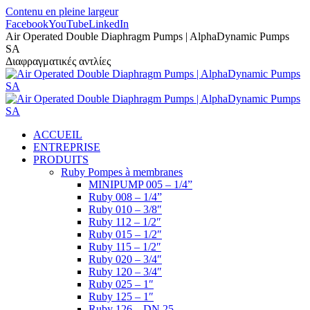
Contenu en pleine largeur
Facebook
YouTube
LinkedIn
Air Operated Double Diaphragm Pumps | AlphaDynamic Pumps
SA
Διαφραγματικές αντλίες
ACCUEIL
ENTREPRISE
PRODUITS
Ruby Pompes à membranes
MINIPUMP 005 – 1/4”
Ruby 008 – 1/4”
Ruby 010 – 3/8″
Ruby 112 – 1/2″
Ruby 015 – 1/2″
Ruby 115 – 1/2″
Ruby 020 – 3/4″
Ruby 120 – 3/4″
Ruby 025 – 1″
Ruby 125 – 1″
Ruby 126 – DN 25