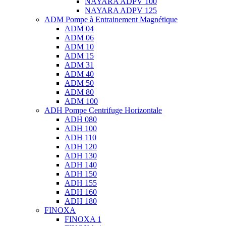
NAYARA ADPV 100
NAYARA ADPV 125
ADM Pompe à Entrainement Magnétique
ADM 04
ADM 06
ADM 10
ADM 15
ADM 31
ADM 40
ADM 50
ADM 80
ADM 100
ADH Pompe Centrifuge Horizontale
ADH 080
ADH 100
ADH 110
ADH 120
ADH 130
ADH 140
ADH 150
ADH 155
ADH 160
ADH 180
FINOXA
FINOXA 1