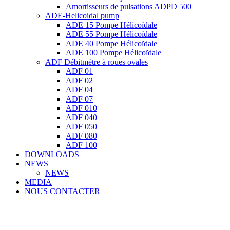
Amortisseurs de pulsations ADPD 500
ADE-Helicoidal pump
ADE 15 Pompe Ηélicoïdale
ADE 55 Pompe Ηélicoïdale
ADE 40 Pompe Ηélicoïdale
ADE 100 Pompe Ηélicoïdale
ADF Débitmètre à roues ovales
ADF 01
ADF 02
ADF 04
ADF 07
ADF 010
ADF 040
ADF 050
ADF 080
ADF 100
DOWNLOADS
NEWS
NEWS
MEDIA
NOUS CONTACTER