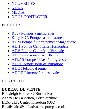
NOUVELLES
NEWS
MEDIA
NOUS CONTACTER
PRODUITS
Ruby Pompes à membranes
Ruby FDA Pompes à membranes
ADM Pompe à Entrainement Magnétique
ADH Pompe Centrifuge Horizontale
ADV Pompe Centrifuge Verticale
AD Pompe à impulseur flexible
ATLAS Pompe à Cavité Progressive
ADPD Amortisseur de Pulsations
ADE-Helicoidal pump
ADF Débitmètre à roues ovales
CONTACTER
BUREAU DE VENTE
Rockleigh House, 37 Burton Road
Ashby De La Zouch, Leicestershire
LE65 2LF, United Kingdom (UK)
Email: sales@alphadynamicpumps.co.uk