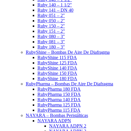
Ruby 140 – 1 1/2″
Ruby 141 – DN 40
Ruby 051 – 2″
Ruby 050 – 2″
Ruby 150 – 2″
Ruby 151 – 2”
Ruby 080 – 3″
Ruby 081 – 3″
Ruby 180 – 3″
RubyShine – Bombas De Aire De Diafragma
RubyShine 115 FDA
RubyShine 125 FDA
RubyShine 140 FDA
RubyShine 150 FDA
RubyShine 180 FDA
RubyPharma – Bombas De Aire De Diafragma
RubyPharma 180 FDA
RubyPharma 150 FDA
RubyPharma 140 FDA
RubyPharma 125 FDA
RubyPharma 115 FDA
NAYARA – Bombas Peristálticas
NAYARA ADPN
NAYARA ADPN 2