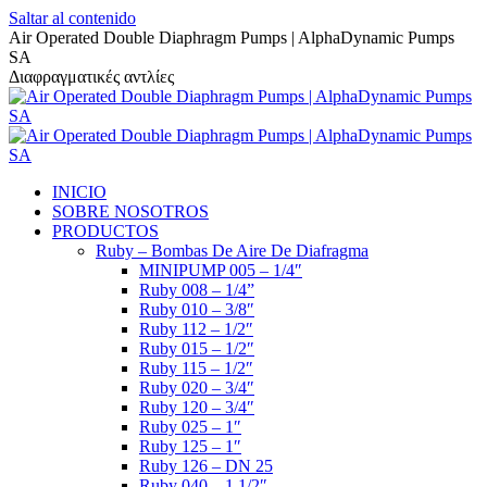
Saltar al contenido
Air Operated Double Diaphragm Pumps | AlphaDynamic Pumps
SA
Διαφραγματικές αντλίες
INICIO
SOBRE NOSOTROS
PRODUCTOS
Ruby – Bombas De Aire De Diafragma
MINIPUMP 005 – 1/4″
Ruby 008 – 1/4”
Ruby 010 – 3/8″
Ruby 112 – 1/2″
Ruby 015 – 1/2″
Ruby 115 – 1/2″
Ruby 020 – 3/4″
Ruby 120 – 3/4″
Ruby 025 – 1″
Ruby 125 – 1″
Ruby 126 – DN 25
Ruby 040 – 1 1/2″