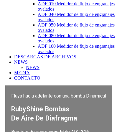
ADF 010 Medidor de flujo de engranajes
ovalados
ADF 040 Medidor de flujo de engranajes
ovalados
ADF 050 Medidor de flujo de engranajes
ovalados
ADF 080 Medidor de flujo de engranajes
ovalados
ADF 100 Medidor de flujo de engranajes
ovalados
DESCARGAS DE ARCHIVOS
NEWS
NEWS
MEDIA
CONTACTO
Fluya hacia adelante con una bomba Dinámica!
RubyShine Bombas
De Aire De Diafragma
Bombas de acero inoxidable AISI 316