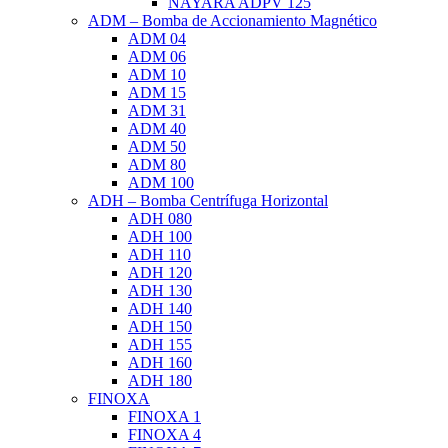
NAYARA ADPV 125
ADM – Bomba de Accionamiento Magnético
ADM 04
ADM 06
ADM 10
ADM 15
ADM 31
ADM 40
ADM 50
ADM 80
ADM 100
ADH – Bomba Centrífuga Horizontal
ADH 080
ADH 100
ADH 110
ADH 120
ADH 130
ADH 140
ADH 150
ADH 155
ADH 160
ADH 180
FINOXA
FINOXA 1
FINOXA 4