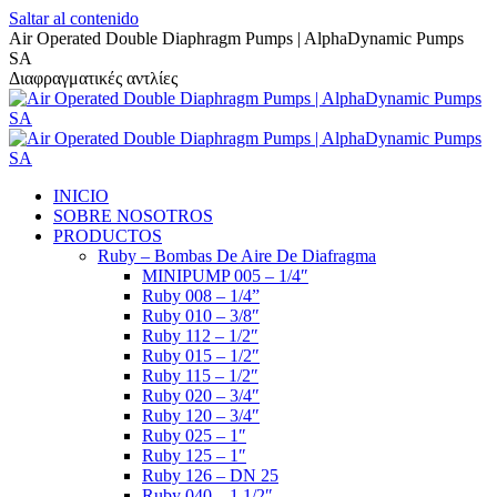
Saltar al contenido
Air Operated Double Diaphragm Pumps | AlphaDynamic Pumps
SA
Διαφραγματικές αντλίες
INICIO
SOBRE NOSOTROS
PRODUCTOS
Ruby – Bombas De Aire De Diafragma
MINIPUMP 005 – 1/4″
Ruby 008 – 1/4”
Ruby 010 – 3/8″
Ruby 112 – 1/2″
Ruby 015 – 1/2″
Ruby 115 – 1/2″
Ruby 020 – 3/4″
Ruby 120 – 3/4″
Ruby 025 – 1″
Ruby 125 – 1″
Ruby 126 – DN 25
Ruby 040 – 1 1/2″