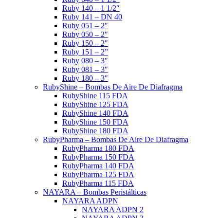
Ruby 140 – 1 1/2″
Ruby 141 – DN 40
Ruby 051 – 2″
Ruby 050 – 2″
Ruby 150 – 2″
Ruby 151 – 2”
Ruby 080 – 3″
Ruby 081 – 3″
Ruby 180 – 3″
RubyShine – Bombas De Aire De Diafragma
RubyShine 115 FDA
RubyShine 125 FDA
RubyShine 140 FDA
RubyShine 150 FDA
RubyShine 180 FDA
RubyPharma – Bombas De Aire De Diafragma
RubyPharma 180 FDA
RubyPharma 150 FDA
RubyPharma 140 FDA
RubyPharma 125 FDA
RubyPharma 115 FDA
NAYARA – Bombas Peristálticas
NAYARA ADPN
NAYARA ADPN 2