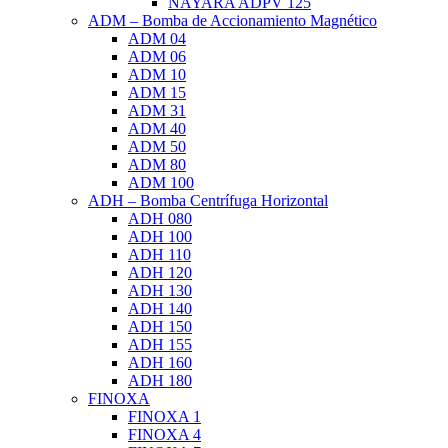
NAYARA ADPV 125
ADM – Bomba de Accionamiento Magnético
ADM 04
ADM 06
ADM 10
ADM 15
ADM 31
ADM 40
ADM 50
ADM 80
ADM 100
ADH – Bomba Centrífuga Horizontal
ADH 080
ADH 100
ADH 110
ADH 120
ADH 130
ADH 140
ADH 150
ADH 155
ADH 160
ADH 180
FINOXA
FINOXA 1
FINOXA 4