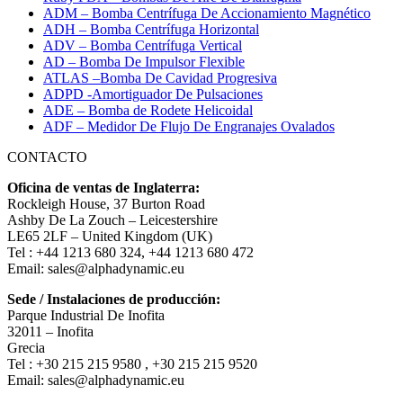
ADM – Bomba Centrífuga De Accionamiento Magnético
ADH – Bomba Centrífuga Horizontal
ADV – Bomba Centrífuga Vertical
AD – Bomba De Impulsor Flexible
ATLAS –Bomba De Cavidad Progresiva
ADPD -Amortiguador De Pulsaciones
ADE – Bomba de Rodete Helicoidal
ADF – Medidor De Flujo De Engranajes Ovalados
CONTACTO
Oficina de ventas de Inglaterra:
Rockleigh House, 37 Burton Road
Ashby De La Zouch – Leicestershire
LE65 2LF – United Kingdom (UK)
Tel : +44 1213 680 324, +44 1213 680 472
Email: sales@alphadynamic.eu
Sede / Instalaciones de producción:
Parque Industrial De Inofita
32011 – Inofita
Grecia
Tel : +30 215 215 9580 , +30 215 215 9520
Email: sales@alphadynamic.eu