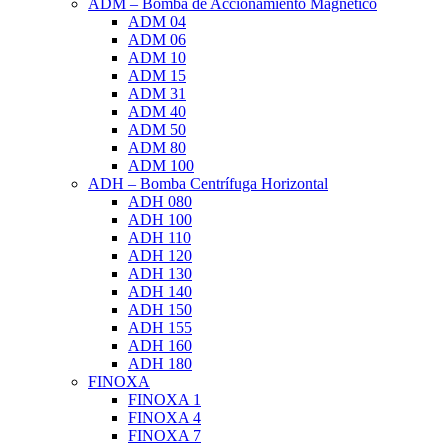
ADM – Bomba de Accionamiento Magnético
ADM 04
ADM 06
ADM 10
ADM 15
ADM 31
ADM 40
ADM 50
ADM 80
ADM 100
ADH – Bomba Centrífuga Horizontal
ADH 080
ADH 100
ADH 110
ADH 120
ADH 130
ADH 140
ADH 150
ADH 155
ADH 160
ADH 180
FINOXA
FINOXA 1
FINOXA 4
FINOXA 7