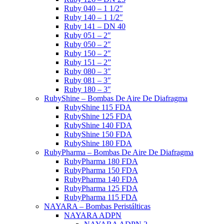
Ruby 040 – 1 1/2″
Ruby 140 – 1 1/2″
Ruby 141 – DN 40
Ruby 051 – 2″
Ruby 050 – 2″
Ruby 150 – 2″
Ruby 151 – 2”
Ruby 080 – 3″
Ruby 081 – 3″
Ruby 180 – 3″
RubyShine – Bombas De Aire De Diafragma
RubyShine 115 FDA
RubyShine 125 FDA
RubyShine 140 FDA
RubyShine 150 FDA
RubyShine 180 FDA
RubyPharma – Bombas De Aire De Diafragma
RubyPharma 180 FDA
RubyPharma 150 FDA
RubyPharma 140 FDA
RubyPharma 125 FDA
RubyPharma 115 FDA
NAYARA – Bombas Peristálticas
NAYARA ADPN