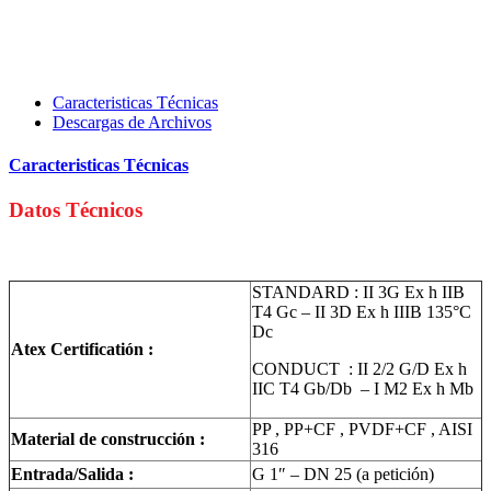
Caracteristicas Técnicas
Descargas de Archivos
Caracteristicas Técnicas
Datos Técnicos
STANDARD : II 3G Ex h IIB
T4 Gc – II 3D Ex h IIIB 135°C
Dc
Atex Certificatión :
CONDUCT : II 2/2 G/D Ex h
IIC T4 Gb/Db – I M2 Ex h Mb
PP , PP+CF , PVDF+CF , AISI
Material de construcción :
316
Entrada/Salida :
G 1″ – DN 25 (a petición)