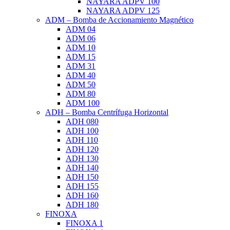
NAYARA ADPV 100
NAYARA ADPV 125
ADM – Bomba de Accionamiento Magnético
ADM 04
ADM 06
ADM 10
ADM 15
ADM 31
ADM 40
ADM 50
ADM 80
ADM 100
ADH – Bomba Centrífuga Horizontal
ADH 080
ADH 100
ADH 110
ADH 120
ADH 130
ADH 140
ADH 150
ADH 155
ADH 160
ADH 180
FINOXA
FINOXA 1