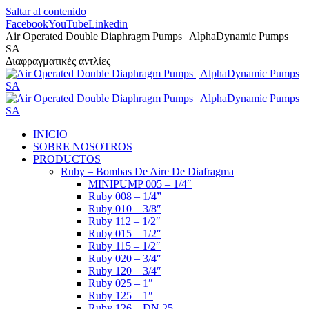
Saltar al contenido
Facebook
YouTube
Linkedin
Air Operated Double Diaphragm Pumps | AlphaDynamic Pumps
SA
Διαφραγματικές αντλίες
INICIO
SOBRE NOSOTROS
PRODUCTOS
Ruby – Bombas De Aire De Diafragma
MINIPUMP 005 – 1/4″
Ruby 008 – 1/4”
Ruby 010 – 3/8″
Ruby 112 – 1/2″
Ruby 015 – 1/2″
Ruby 115 – 1/2″
Ruby 020 – 3/4″
Ruby 120 – 3/4″
Ruby 025 – 1″
Ruby 125 – 1″
Ruby 126 – DN 25