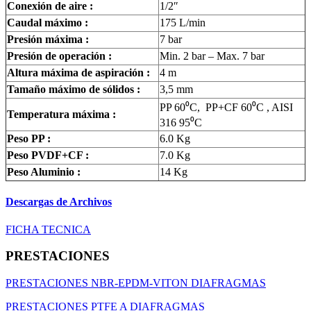
Conexión de aire :
1/2″
Caudal máximo :
175 L/min
Presión máxima :
7 bar
Presión de operación :
Min. 2 bar – Max. 7 bar
Altura máxima de aspiración :
4 m
Tamaño máximo de sólidos :
3,5 mm
PP 60
⁰
C, PP+CF 60
⁰
C , AISI
Temperatura máxima :
316 95
⁰
C
Peso PP :
6.0 Kg
Peso PVDF+CF :
7.0 Kg
Peso Aluminio :
14 Kg
Descargas de Archivos
FICHA TECNICA
PRESTACIONES
PRESTACIONES NBR-EPDM-VITON DIAFRAGMAS
PRESTACIONES PTFE A DIAFRAGMAS