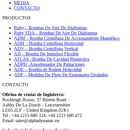
MEDIA
CONTACTO
PRODUCTOS
Ruby – Bombas De Aire De Diafragma
Ruby FDA – Bombas De Aire De Diafragma
ADM – Bomba Centrífuga De Accionamiento Magnético
ADH – Bomba Centrífuga Horizontal
ADV – Bomba Centrífuga Vertical
AD – Bomba De Impulsor Flexible
ATLAS –Bomba De Cavidad Progresiva
ADPD -Amortiguador De Pulsaciones
ADE – Bomba de Rodete Helicoidal
ADF – Medidor De Flujo De Engranajes Ovalados
CONTACTO
Oficina de ventas de Inglaterra:
Rockleigh House, 37 Burton Road
Ashby De La Zouch – Leicestershire
LE65 2LF – United Kingdom (UK)
Tel : +44 1213 680 324, +44 1213 680 472
Email: sales@alphadynamic.eu