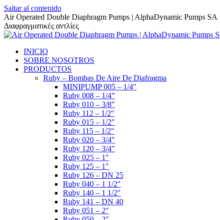
Saltar al contenido
Air Operated Double Diaphragm Pumps | AlphaDynamic Pumps SA
Διαφραγματικές αντλίες
INICIO
SOBRE NOSOTROS
PRODUCTOS
Ruby – Bombas De Aire De Diafragma
MINIPUMP 005 – 1/4″
Ruby 008 – 1/4”
Ruby 010 – 3/8″
Ruby 112 – 1/2″
Ruby 015 – 1/2″
Ruby 115 – 1/2″
Ruby 020 – 3/4″
Ruby 120 – 3/4″
Ruby 025 – 1″
Ruby 125 – 1″
Ruby 126 – DN 25
Ruby 040 – 1 1/2″
Ruby 140 – 1 1/2″
Ruby 141 – DN 40
Ruby 051 – 2″
Ruby 050 – 2″