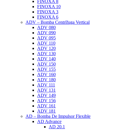
FINOXA 8
FINOXA 10
FINOXA 3
FINOXA 6
ADV – Bomba Centrífuga Vertical
ADV 080
ADV 090
ADV 095
ADV 110
ADV 120
ADV 130
ADV 140
ADV 150
ADV 155
ADV 160
ADV 180
ADV 111
ADV 131
ADV 149
ADV 156
ADV 161
ADV 181
AD – Bomba De Impulsor Flexible
AD Advance
AD 20.1