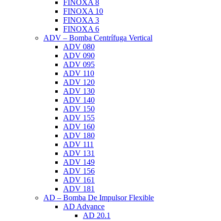
FINOXA 8
FINOXA 10
FINOXA 3
FINOXA 6
ADV – Bomba Centrífuga Vertical
ADV 080
ADV 090
ADV 095
ADV 110
ADV 120
ADV 130
ADV 140
ADV 150
ADV 155
ADV 160
ADV 180
ADV 111
ADV 131
ADV 149
ADV 156
ADV 161
ADV 181
AD – Bomba De Impulsor Flexible
AD Advance
AD 20.1