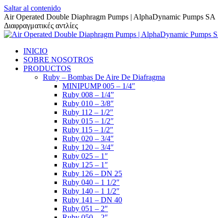
Saltar al contenido
Air Operated Double Diaphragm Pumps | AlphaDynamic Pumps SA
Διαφραγματικές αντλίες
INICIO
SOBRE NOSOTROS
PRODUCTOS
Ruby – Bombas De Aire De Diafragma
MINIPUMP 005 – 1/4″
Ruby 008 – 1/4”
Ruby 010 – 3/8″
Ruby 112 – 1/2″
Ruby 015 – 1/2″
Ruby 115 – 1/2″
Ruby 020 – 3/4″
Ruby 120 – 3/4″
Ruby 025 – 1″
Ruby 125 – 1″
Ruby 126 – DN 25
Ruby 040 – 1 1/2″
Ruby 140 – 1 1/2″
Ruby 141 – DN 40
Ruby 051 – 2″
Ruby 050 – 2″