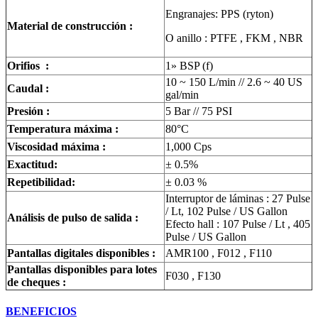
Engranajes: PPS (ryton)
Material de construcción :
O anillo : PTFE , FKM , NBR
Orifios :
1» BSP (f)
10 ~ 150 L/min // 2.6 ~ 40 US
Caudal :
gal/min
Presión :
5 Bar // 75 PSI
Temperatura máxima :
80°C
Viscosidad máxima :
1,000 Cps
Exactitud:
± 0.5%
Repetibilidad:
± 0.03 %
Interruptor de láminas : 27 Pulse
/ Lt, 102 Pulse / US Gallon
Análisis de pulso de salida :
Efecto hall : 107 Pulse / Lt , 405
Pulse / US Gallon
Pantallas digitales disponibles :
AMR100 , F012 , F110
Pantallas disponibles para lotes
F030 , F130
de cheques :
BENEFICIOS