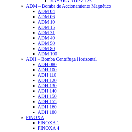
NAYARA ADPV 125
ADM – Bomba de Accionamiento Magnético
ADM 04
ADM 06
ADM 10
ADM 15
ADM 31
ADM 40
ADM 50
ADM 80
ADM 100
ADH – Bomba Centrífuga Horizontal
ADH 080
ADH 100
ADH 110
ADH 120
ADH 130
ADH 140
ADH 150
ADH 155
ADH 160
ADH 180
FINOXA
FINOXA 1
FINOXA 4