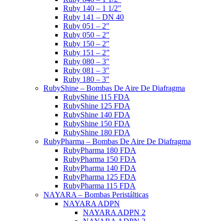
Ruby 140 – 1 1/2″
Ruby 141 – DN 40
Ruby 051 – 2″
Ruby 050 – 2″
Ruby 150 – 2″
Ruby 151 – 2”
Ruby 080 – 3″
Ruby 081 – 3″
Ruby 180 – 3″
RubyShine – Bombas De Aire De Diafragma
RubyShine 115 FDA
RubyShine 125 FDA
RubyShine 140 FDA
RubyShine 150 FDA
RubyShine 180 FDA
RubyPharma – Bombas De Aire De Diafragma
RubyPharma 180 FDA
RubyPharma 150 FDA
RubyPharma 140 FDA
RubyPharma 125 FDA
RubyPharma 115 FDA
NAYARA – Bombas Peristálticas
NAYARA ADPN
NAYARA ADPN 2