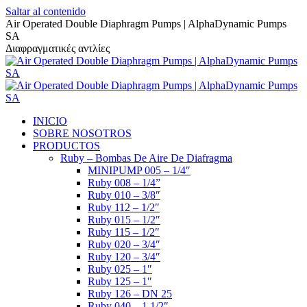
Saltar al contenido
Air Operated Double Diaphragm Pumps | AlphaDynamic Pumps
SA
Διαφραγματικές αντλίες
INICIO
SOBRE NOSOTROS
PRODUCTOS
Ruby – Bombas De Aire De Diafragma
MINIPUMP 005 – 1/4″
Ruby 008 – 1/4”
Ruby 010 – 3/8″
Ruby 112 – 1/2″
Ruby 015 – 1/2″
Ruby 115 – 1/2″
Ruby 020 – 3/4″
Ruby 120 – 3/4″
Ruby 025 – 1″
Ruby 125 – 1″
Ruby 126 – DN 25
Ruby 040 – 1 1/2″