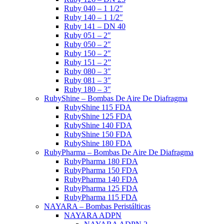
Ruby 040 – 1 1/2″
Ruby 140 – 1 1/2″
Ruby 141 – DN 40
Ruby 051 – 2″
Ruby 050 – 2″
Ruby 150 – 2″
Ruby 151 – 2”
Ruby 080 – 3″
Ruby 081 – 3″
Ruby 180 – 3″
RubyShine – Bombas De Aire De Diafragma
RubyShine 115 FDA
RubyShine 125 FDA
RubyShine 140 FDA
RubyShine 150 FDA
RubyShine 180 FDA
RubyPharma – Bombas De Aire De Diafragma
RubyPharma 180 FDA
RubyPharma 150 FDA
RubyPharma 140 FDA
RubyPharma 125 FDA
RubyPharma 115 FDA
NAYARA – Bombas Peristálticas
NAYARA ADPN