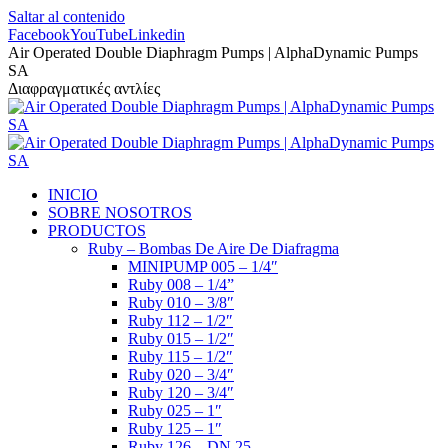
Saltar al contenido
Facebook
YouTube
Linkedin
Air Operated Double Diaphragm Pumps | AlphaDynamic Pumps
SA
Διαφραγματικές αντλίες
INICIO
SOBRE NOSOTROS
PRODUCTOS
Ruby – Bombas De Aire De Diafragma
MINIPUMP 005 – 1/4″
Ruby 008 – 1/4”
Ruby 010 – 3/8″
Ruby 112 – 1/2″
Ruby 015 – 1/2″
Ruby 115 – 1/2″
Ruby 020 – 3/4″
Ruby 120 – 3/4″
Ruby 025 – 1″
Ruby 125 – 1″
Ruby 126 – DN 25