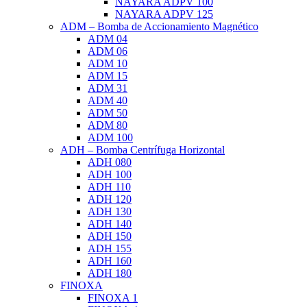
NAYARA ADPV 100
NAYARA ADPV 125
ADM – Bomba de Accionamiento Magnético
ADM 04
ADM 06
ADM 10
ADM 15
ADM 31
ADM 40
ADM 50
ADM 80
ADM 100
ADH – Bomba Centrífuga Horizontal
ADH 080
ADH 100
ADH 110
ADH 120
ADH 130
ADH 140
ADH 150
ADH 155
ADH 160
ADH 180
FINOXA
FINOXA 1