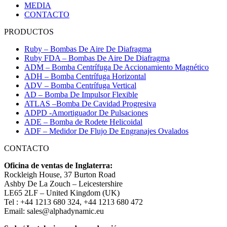
MEDIA
CONTACTO
PRODUCTOS
Ruby – Bombas De Aire De Diafragma
Ruby FDA – Bombas De Aire De Diafragma
ADM – Bomba Centrífuga De Accionamiento Magnético
ADH – Bomba Centrífuga Horizontal
ADV – Bomba Centrífuga Vertical
AD – Bomba De Impulsor Flexible
ATLAS –Bomba De Cavidad Progresiva
ADPD -Amortiguador De Pulsaciones
ADE – Bomba de Rodete Helicoidal
ADF – Medidor De Flujo De Engranajes Ovalados
CONTACTO
Oficina de ventas de Inglaterra:
Rockleigh House, 37 Burton Road
Ashby De La Zouch – Leicestershire
LE65 2LF – United Kingdom (UK)
Tel : +44 1213 680 324, +44 1213 680 472
Email: sales@alphadynamic.eu