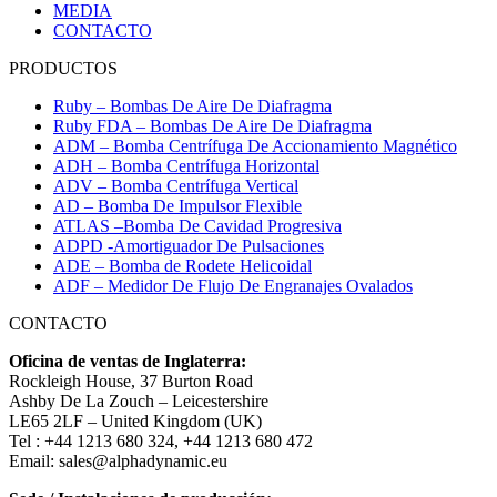
MEDIA
CONTACTO
PRODUCTOS
Ruby – Bombas De Aire De Diafragma
Ruby FDA – Bombas De Aire De Diafragma
ADM – Bomba Centrífuga De Accionamiento Magnético
ADH – Bomba Centrífuga Horizontal
ADV – Bomba Centrífuga Vertical
AD – Bomba De Impulsor Flexible
ATLAS –Bomba De Cavidad Progresiva
ADPD -Amortiguador De Pulsaciones
ADE – Bomba de Rodete Helicoidal
ADF – Medidor De Flujo De Engranajes Ovalados
CONTACTO
Oficina de ventas de Inglaterra:
Rockleigh House, 37 Burton Road
Ashby De La Zouch – Leicestershire
LE65 2LF – United Kingdom (UK)
Tel : +44 1213 680 324, +44 1213 680 472
Email: sales@alphadynamic.eu