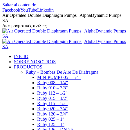
Saltar al contenido
Facebook
YouTube
Linkedin
Air Operated Double Diaphragm Pumps | AlphaDynamic Pumps
SA
Διαφραγματικές αντλίες
INICIO
SOBRE NOSOTROS
PRODUCTOS
Ruby – Bombas De Aire De Diafragma
MINIPUMP 005 – 1/4″
Ruby 008 – 1/4”
Ruby 010 – 3/8″
Ruby 112 – 1/2″
Ruby 015 – 1/2″
Ruby 115 – 1/2″
Ruby 020 – 3/4″
Ruby 120 – 3/4″
Ruby 025 – 1″
Ruby 125 – 1″
Ruby 126 – DN 25