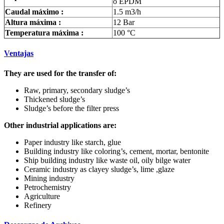
o EPDM
Caudal máximo :
1.5 m3/h
Altura máxima :
12 Bar
Temperatura máxima :
100 °C
Ventajas
They are used for the transfer of:
Raw, primary, secondary sludge’s
Thickened sludge’s
Sludge’s before the filter press
Other industrial applications are:
Paper industry like starch, glue
Building industry like coloring’s, cement, mortar, bentonite
Ship building industry like waste oil, oily bilge water
Ceramic industry as clayey sludge’s, lime ,glaze
Mining industry
Petrochemistry
Agriculture
Refinery