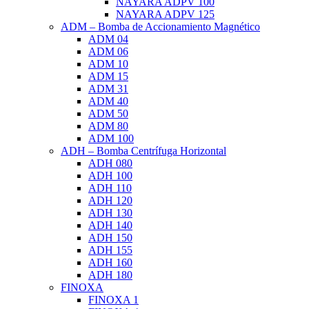
NAYARA ADPV 100
NAYARA ADPV 125
ADM – Bomba de Accionamiento Magnético
ADM 04
ADM 06
ADM 10
ADM 15
ADM 31
ADM 40
ADM 50
ADM 80
ADM 100
ADH – Bomba Centrífuga Horizontal
ADH 080
ADH 100
ADH 110
ADH 120
ADH 130
ADH 140
ADH 150
ADH 155
ADH 160
ADH 180
FINOXA
FINOXA 1