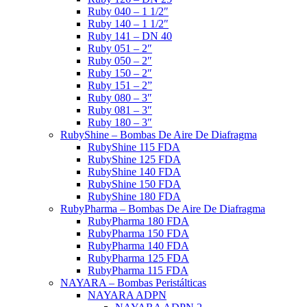
Ruby 040 – 1 1/2″
Ruby 140 – 1 1/2″
Ruby 141 – DN 40
Ruby 051 – 2″
Ruby 050 – 2″
Ruby 150 – 2″
Ruby 151 – 2”
Ruby 080 – 3″
Ruby 081 – 3″
Ruby 180 – 3″
RubyShine – Bombas De Aire De Diafragma
RubyShine 115 FDA
RubyShine 125 FDA
RubyShine 140 FDA
RubyShine 150 FDA
RubyShine 180 FDA
RubyPharma – Bombas De Aire De Diafragma
RubyPharma 180 FDA
RubyPharma 150 FDA
RubyPharma 140 FDA
RubyPharma 125 FDA
RubyPharma 115 FDA
NAYARA – Bombas Peristálticas
NAYARA ADPN