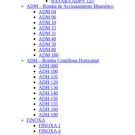
NAYARA ADPV 125
ADM – Bomba de Accionamiento Magnético
ADM 04
ADM 06
ADM 10
ADM 15
ADM 31
ADM 40
ADM 50
ADM 80
ADM 100
ADH – Bomba Centrífuga Horizontal
ADH 080
ADH 100
ADH 110
ADH 120
ADH 130
ADH 140
ADH 150
ADH 155
ADH 160
ADH 180
FINOXA
FINOXA 1
FINOXA 4