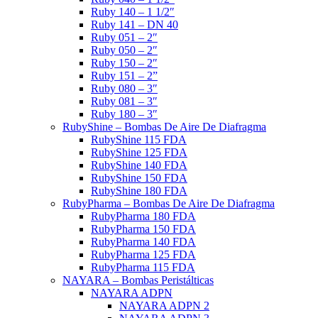
Ruby 140 – 1 1/2″
Ruby 141 – DN 40
Ruby 051 – 2″
Ruby 050 – 2″
Ruby 150 – 2″
Ruby 151 – 2”
Ruby 080 – 3″
Ruby 081 – 3″
Ruby 180 – 3″
RubyShine – Bombas De Aire De Diafragma
RubyShine 115 FDA
RubyShine 125 FDA
RubyShine 140 FDA
RubyShine 150 FDA
RubyShine 180 FDA
RubyPharma – Bombas De Aire De Diafragma
RubyPharma 180 FDA
RubyPharma 150 FDA
RubyPharma 140 FDA
RubyPharma 125 FDA
RubyPharma 115 FDA
NAYARA – Bombas Peristálticas
NAYARA ADPN
NAYARA ADPN 2