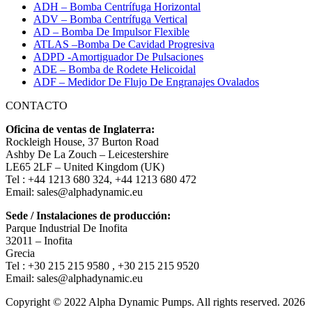
ADH – Bomba Centrífuga Horizontal
ADV – Bomba Centrífuga Vertical
AD – Bomba De Impulsor Flexible
ATLAS –Bomba De Cavidad Progresiva
ADPD -Amortiguador De Pulsaciones
ADE – Bomba de Rodete Helicoidal
ADF – Medidor De Flujo De Engranajes Ovalados
CONTACTO
Oficina de ventas de Inglaterra:
Rockleigh House, 37 Burton Road
Ashby De La Zouch – Leicestershire
LE65 2LF – United Kingdom (UK)
Tel : +44 1213 680 324, +44 1213 680 472
Email: sales@alphadynamic.eu
Sede / Instalaciones de producción:
Parque Industrial De Inofita
32011 – Inofita
Grecia
Tel : +30 215 215 9580 , +30 215 215 9520
Email: sales@alphadynamic.eu
Copyright © 2022 Alpha Dynamic Pumps. All rights reserved. 2026