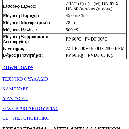
2 1/2″ (F) x 2″ (M),DN 65 X
Είσοδος/Έξοδος:
DN 50 (κατόπιν ζήτησης)
Μέγιστη Παροχή :
45.0 m3/h
Μέγιστο Μανομετρικό :
28 m
Μέγιστο Ιξώδες :
500 cSt
Mέγιστη Θερμοκρασία
PP 60°C , PVDF 90°C
Λειτουργίας :
Κινητήρας :
7.5HP 380V/3/50Hz 2800 RPM
Βάρος με κινητήρα :
PP 60 Kg – PVDF 63 Kg
DOWNLOADS
ΤΕΧΝΙΚΟ ΦΥΛΛΑΔΙΟ
ΚΑΜΠΥΛΕΣ
ΔΙΑΣΤΑΣΕΙΣ
ΕΓΧΕΙΡΙΔΙΟ ΛΕΙΤΟΥΡΓΙΑΣ
CE – ΠΙΣΤΟΠΟΙΗΤΙΚΟ