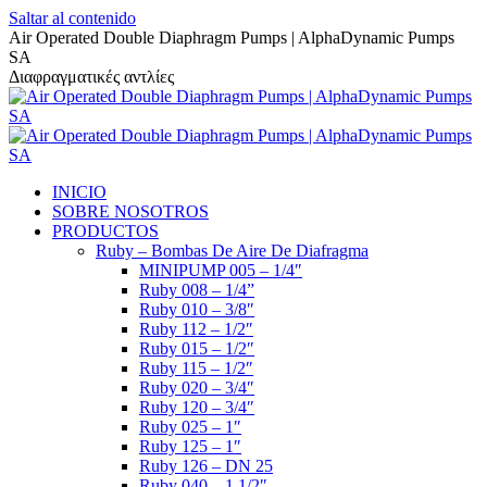
Saltar al contenido
Air Operated Double Diaphragm Pumps | AlphaDynamic Pumps
SA
Διαφραγματικές αντλίες
INICIO
SOBRE NOSOTROS
PRODUCTOS
Ruby – Bombas De Aire De Diafragma
MINIPUMP 005 – 1/4″
Ruby 008 – 1/4”
Ruby 010 – 3/8″
Ruby 112 – 1/2″
Ruby 015 – 1/2″
Ruby 115 – 1/2″
Ruby 020 – 3/4″
Ruby 120 – 3/4″
Ruby 025 – 1″
Ruby 125 – 1″
Ruby 126 – DN 25
Ruby 040 – 1 1/2″