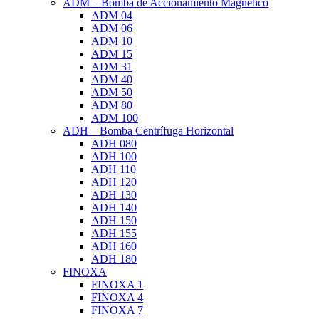
ADM – Bomba de Accionamiento Magnético
ADM 04
ADM 06
ADM 10
ADM 15
ADM 31
ADM 40
ADM 50
ADM 80
ADM 100
ADH – Bomba Centrífuga Horizontal
ADH 080
ADH 100
ADH 110
ADH 120
ADH 130
ADH 140
ADH 150
ADH 155
ADH 160
ADH 180
FINOXA
FINOXA 1
FINOXA 4
FINOXA 7