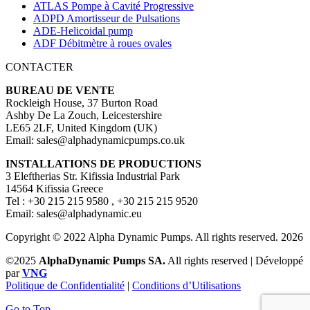
ATLAS Pompe à Cavité Progressive
ADPD Amortisseur de Pulsations
ADE-Helicoidal pump
ADF Débitmètre à roues ovales
CONTACTER
BUREAU DE VENTE
Rockleigh House, 37 Burton Road
Ashby De La Zouch, Leicestershire
LE65 2LF, United Kingdom (UK)
Email: sales@alphadynamicpumps.co.uk
INSTALLATIONS DE PRODUCTIONS
3 Eleftherias Str. Kifissia Industrial Park
14564 Kifissia Greece
Tel : +30 215 215 9580 , +30 215 215 9520
Email: sales@alphadynamic.eu
Copyright © 2022 Alpha Dynamic Pumps. All rights reserved. 2026
©2025
AlphaDynamic Pumps SA.
All rights reserved | Développé
par
VNG
Politique de Confidentialité
|
Conditions d’Utilisations
Go to Top