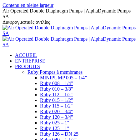
Contenu en pleine largeur
Air Operated Double Diaphragm Pumps | AlphaDynamic Pumps
SA
Διαφραγματικές αντλίες
ACCUEIL
ENTREPRISE
PRODUITS
Ruby Pompes à membranes
MINIPUMP 005 – 1/4”
Ruby 008 – 1/4”
Ruby 010 – 3/8″
Ruby 112 – 1/2″
Ruby 015 – 1/2″
Ruby 115 – 1/2″
Ruby 020 – 3/4″
Ruby 120 – 3/4″
Ruby 025 – 1″
Ruby 125 – 1″
Ruby 126 – DN 25
Ruby 040 – 1 1/2″