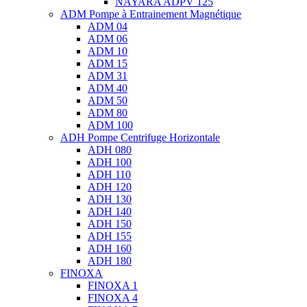
NAYARA ADPV 125
ADM Pompe à Entrainement Magnétique
ADM 04
ADM 06
ADM 10
ADM 15
ADM 31
ADM 40
ADM 50
ADM 80
ADM 100
ADH Pompe Centrifuge Horizontale
ADH 080
ADH 100
ADH 110
ADH 120
ADH 130
ADH 140
ADH 150
ADH 155
ADH 160
ADH 180
FINOXA
FINOXA 1
FINOXA 4