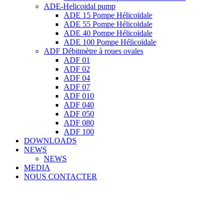
ADE-Helicoidal pump
ADE 15 Pompe Ηélicoïdale
ADE 55 Pompe Ηélicoïdale
ADE 40 Pompe Ηélicoïdale
ADE 100 Pompe Ηélicoïdale
ADF Débitmètre à roues ovales
ADF 01
ADF 02
ADF 04
ADF 07
ADF 010
ADF 040
ADF 050
ADF 080
ADF 100
DOWNLOADS
NEWS
NEWS
MEDIA
NOUS CONTACTER