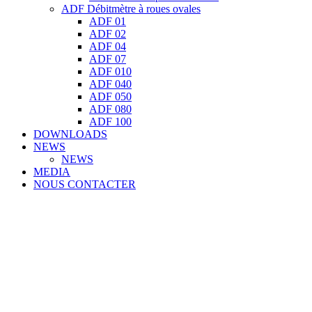
ADF Débitmètre à roues ovales
ADF 01
ADF 02
ADF 04
ADF 07
ADF 010
ADF 040
ADF 050
ADF 080
ADF 100
DOWNLOADS
NEWS
NEWS
MEDIA
NOUS CONTACTER