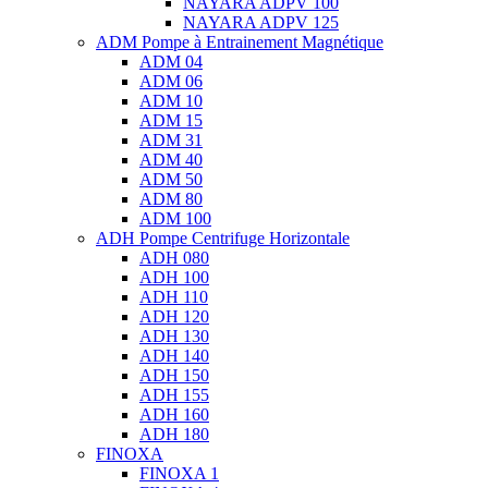
NAYARA ADPV 100
NAYARA ADPV 125
ADM Pompe à Entrainement Magnétique
ADM 04
ADM 06
ADM 10
ADM 15
ADM 31
ADM 40
ADM 50
ADM 80
ADM 100
ADH Pompe Centrifuge Horizontale
ADH 080
ADH 100
ADH 110
ADH 120
ADH 130
ADH 140
ADH 150
ADH 155
ADH 160
ADH 180
FINOXA
FINOXA 1