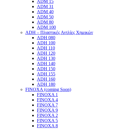
ADM 15
ADM 31
ADM 40
ADM 50
ADM 80
ADM 100
ADH – Πλαστικές Αντλίες Χημικών
ADH 080
ADH 100
ADH 110
ADH 120
ADH 130
ADH 140
ADH 150
ADH 155
ADH 160
ADH 180
FINOXA (coming Soon)
FINOXA 1
FINOXA 4
FINOXA 7
FINOXA 9
FINOXA 2
FINOXA 5
FINOXA 8