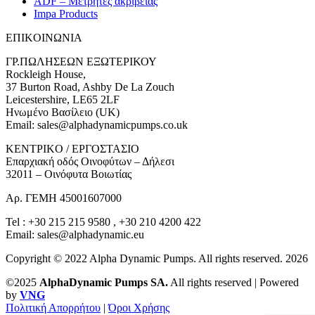
ADF – Μετρητές ακριβείας
Impa Products
ΕΠΙΚOIΝΩΝΙΑ
ΓΡ.ΠΩΛΗΣΕΩΝ ΕΞΩΤΕΡΙΚΟΥ
Rockleigh House,
37 Burton Road, Ashby De La Zouch
Leicestershire, LE65 2LF
Ηνωμένο Βασίλειο (UK)
Email: sales@alphadynamicpumps.co.uk
KENTΡIKO / ΕΡΓΟΣΤΑΣΙΟ
Επαρχιακή οδός Οινοφύτων – Δήλεσι
32011 – Οινόφυτα Βοιωτίας
Αρ. ΓΕΜΗ 45001607000
Tel : +30 215 215 9580 , +30 210 4200 422
Email: sales@alphadynamic.eu
Copyright © 2022 Alpha Dynamic Pumps. All rights reserved. 2026
©2025
AlphaDynamic Pumps SA.
All rights reserved | Powered
by
VNG
Πολιτική Απορρήτου
|
Όροι Χρήσης