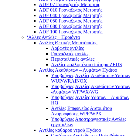
ADF 07 Γραναζωτός Μετρητής
ADF 010 Γραναζωτός Μετρητής
ADF 040 Γραναζωτός Μετρητής
ADF 050 Γραναζωτός Μετρητής
ADF 080 Γραναζωτός Μετρητής
ADF 100 Γραναζωτός Μετρητής
‘Αλλες Αντλίες – Προιόντα
Αντλίες Θετικής Μετατόπισης
Λοβωτές αντλίες
Γραναζωτές αντλίες
Περισταλτικές αντλίες
Αντλίες παλλομένου στάτορα ZEUS
Aντλίες Ακαθάρτων – Λυμάτων Hydroo
Υποβρύχιες Αντλίες Ακαθάρτων Υδάτων
WUP/WRAINOX
Υποβρύχιες Αντλίες Ακαθάρτων Υδατων
-Λυμάτων WF/WX/WG
Yποβρύχιες Αντλίες Υδάτων – Λυμάτων
ΗQ
Aντλίες Επιφανείας Αυτομάτου
Αναρροφήσης WPF/WPX
Υποβρύχιες Αποστραγγιστικές Αντλίες
εργοταξίων
Aντλίες καθαρού νερού Ηydroo
Οριζόντιες Ανοξείδωτες Πολυβάθμιες