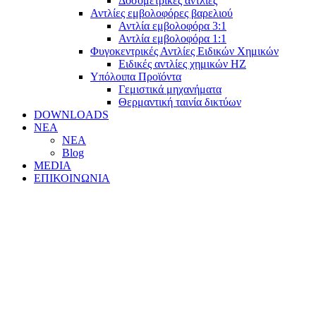
Δοσομετρικές αντλίες
Αντλίες εμβολοφόρες βαρελιού
Αντλία εμβολοφόρα 3:1
Αντλία εμβολοφόρα 1:1
Φυγοκεντρικές Αντλίες Ειδικών Χημικών
Ειδικές αντλίες χημικών ΗΖ
Υπόλοιπα Προϊόντα
Γεμιστικά μηχανήματα
Θερμαντική ταινία δικτύων
DOWNLOADS
ΝΕΑ
ΝΕΑ
Blog
MEDIA
ΕΠΙΚΟΙΝΩΝΙΑ