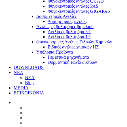
Φυγοκεντρικές αντλίες QUAD
Φυγοκεντρικές αντλίες PAS
Φυγοκεντρικές αντλίες GIGAPAS
Δοσομετρικές Αντλίες
Δοσομετρικές αντλίες
Αντλίες εμβολοφόρες βαρελιού
Αντλία εμβολοφόρα 3:1
Αντλία εμβολοφόρα 1:1
Φυγοκεντρικές Αντλίες Ειδικών Χημικών
Ειδικές αντλίες χημικών ΗΖ
Υπόλοιπα Προϊόντα
Γεμιστικά μηχανήματα
Θερμαντική ταινία δικτύων
DOWNLOADS
ΝΕΑ
ΝΕΑ
Blog
MEDIA
ΕΠΙΚΟΙΝΩΝΙΑ