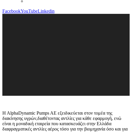
Facebook
YouTube
Linkedin
H AlphaDynamic Pumps AE εξειδικεύεται στον τομέα της
διακίνησης υγρών,διαθέτοντας αντλίες για κάθε εφαρμογή, ενώ
είναι η μοναδική εταιρεία που κατασκευάζει στην Ελλάδα
διαφραγματικές αντλίες αέρος τόσο για την βιομηχανία όσο και για