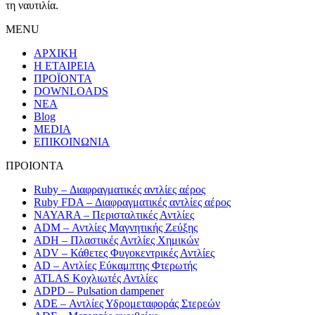
τη ναυτιλία.
MENU
ΑΡΧΙΚΗ
Η ΕΤΑΙΡΕΙΑ
ΠΡΟΪΟΝΤΑ
DOWNLOADS
ΝΕΑ
Blog
MEDIA
ΕΠΙΚΟΙΝΩΝΙΑ
ΠΡΟΙΟΝΤΑ
Ruby – Διαφραγματικές αντλίες αέρος
Ruby FDA – Διαφραγματικές αντλίες αέρος
NAYARA – Περισταλτικές Αντλίες
ADM – Αντλίες Μαγνητικής Ζεύξης
ADH – Πλαστικές Αντλίες Χημικών
ADV – Κάθετες Φυγοκεντρικές Αντλίες
AD – Αντλίες Εύκαμπτης Φτερωτής
ATLAS Κοχλιωτές Αντλίες
ADPD – Pulsation dampener
ADE – Αντλίες Υδρομεταφοράς Στερεών