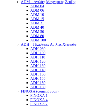
ADM – Αντλίες Μαγνητικής Ζεύξης
ADM 04
ADM 06
ADM 10
ADM 15
ADM 31
ADM 40
ADM 50
ADM 80
ADM 100
ADH – Πλαστικές Αντλίες Χημικών
ADH 080
ADH 100
ADH 110
ADH 120
ADH 130
ADH 140
ADH 150
ADH 155
ADH 160
ADH 180
FINOXA (coming Soon)
FINOXA 1
FINOXA 4
FINOXA 7