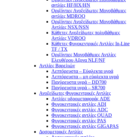
αντλίες ΗF/HX/HN
Οριζόντιες Ανοξείδωτες Μονοβάθμιες
αντλίες ΜDROO
Οριζόντιες Ανοξείδωτες Μονοβάθμιες
Αντλίες ΝSX/NSN
Κάθετες Ανοξείδωτες πολυβάθμιες
Αντλίες VDROO
Κάθετες Φυγοκεντρικές Αντλίες In-Line
TF / TX
Oριζόντιες Μονοβάθμιες Αντλίες
Ελευθέρου Αξονα NLF/NF
Αντλίες Βαρελιών
Λεπτόρευστα – Εύφλεκτα υγρά
Λεπτόρευστα – μη εύφλεκτα υγρά
Παχύρευστα υγρά – DD700
Παχύρευστα υγρά – SR700
Ανοξείδωτες Φυγοκεντρικές Αντλίες
Αντλίες υδρομεταφοράς ADE
Φυγοκεντρικές αντλίες ADI
Φυγοκεντρικές αντλίες ADC
Φυγοκεντρικές αντλίες QUAD
Φυγοκεντρικές αντλίες PAS
Φυγοκεντρικές αντλίες GIGAPAS
Δοσομετρικές Αντλίες