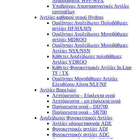
Αναρροφήσης WPF/WPX
Υποβρύχιες Αποστραγγιστικές Αντλίες
εργοταξίων
Aντλίες καθαρού νερού Ηydroo
Οριζόντιες Ανοξείδωτες Πολυβάθμιες
αντλίες ΗF/HX/HN
Οριζόντιες Ανοξείδωτες Μονοβάθμιες
αντλίες ΜDROO
Οριζόντιες Ανοξείδωτες Μονοβάθμιες
Αντλίες ΝSX/NSN
Κάθετες Ανοξείδωτες πολυβάθμιες
Αντλίες VDROO
Κάθετες Φυγοκεντρικές Αντλίες In-Line
TF / TX
Oριζόντιες Μονοβάθμιες Αντλίες
Ελευθέρου Αξονα NLF/NF
Αντλίες Βαρελιών
Λεπτόρευστα – Εύφλεκτα υγρά
Λεπτόρευστα – μη εύφλεκτα υγρά
Παχύρευστα υγρά – DD700
Παχύρευστα υγρά – SR700
Ανοξείδωτες Φυγοκεντρικές Αντλίες
Αντλίες υδρομεταφοράς ADE
Φυγοκεντρικές αντλίες ADI
Φυγοκεντρικές αντλίες ADC