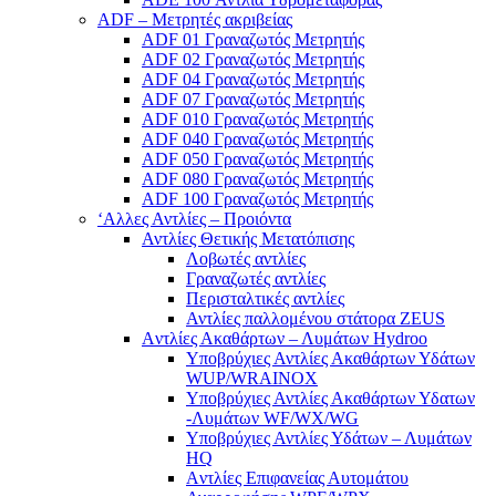
ADF – Μετρητές ακριβείας
ADF 01 Γραναζωτός Μετρητής
ADF 02 Γραναζωτός Μετρητής
ADF 04 Γραναζωτός Μετρητής
ADF 07 Γραναζωτός Μετρητής
ADF 010 Γραναζωτός Μετρητής
ADF 040 Γραναζωτός Μετρητής
ADF 050 Γραναζωτός Μετρητής
ADF 080 Γραναζωτός Μετρητής
ADF 100 Γραναζωτός Μετρητής
‘Αλλες Αντλίες – Προιόντα
Αντλίες Θετικής Μετατόπισης
Λοβωτές αντλίες
Γραναζωτές αντλίες
Περισταλτικές αντλίες
Αντλίες παλλομένου στάτορα ZEUS
Aντλίες Ακαθάρτων – Λυμάτων Hydroo
Υποβρύχιες Αντλίες Ακαθάρτων Υδάτων
WUP/WRAINOX
Υποβρύχιες Αντλίες Ακαθάρτων Υδατων
-Λυμάτων WF/WX/WG
Yποβρύχιες Αντλίες Υδάτων – Λυμάτων
ΗQ
Aντλίες Επιφανείας Αυτομάτου