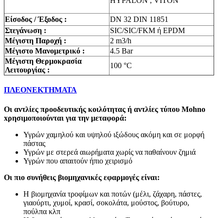
HYPALON , VITON
Είσοδος / Έξοδος :
DN 32 DIN 11851
Στεγάνωση :
SIC/SIC/FKM ή EPDM
Μέγιστη Παροχή :
2 m3/h
Μέγιστο Μανομετρικό :
4.5 Bar
Μέγιστη Θερμοκρασία
100 °C
Λειτουργίας :
ΠΛΕΟΝΕΚΤΗΜΑΤΑ
Οι αντλίες προοδευτικής κοιλότητας ή αντλίες τύπου Mohno
xρησιμοποιούνται για την μεταφορά:
Υγρών χαμηλού και υψηλού ιξώδους ακόμη και σε μορφή
πάστας
Υγρών με στερεά αιωρήματα χωρίς να παθαίνουν ζημιά
Υγρών που απαιτούν ήπιο χειρισμό
Οι πιο συνήθεις βιομηχανικές εφαρμογές είναι:
Η βιομηχανία τροφίμων και ποτών (μέλι, ζάχαρη, πάστες,
γιαούρτι, χυμοί, κρασί, σοκολάτα, μούστος, βούτυρο,
πούλπα κλπ