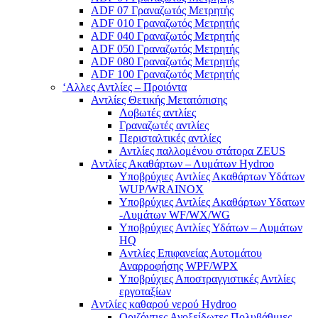
ADF 07 Γραναζωτός Μετρητής
ADF 010 Γραναζωτός Μετρητής
ADF 040 Γραναζωτός Μετρητής
ADF 050 Γραναζωτός Μετρητής
ADF 080 Γραναζωτός Μετρητής
ADF 100 Γραναζωτός Μετρητής
‘Αλλες Αντλίες – Προιόντα
Αντλίες Θετικής Μετατόπισης
Λοβωτές αντλίες
Γραναζωτές αντλίες
Περισταλτικές αντλίες
Αντλίες παλλομένου στάτορα ZEUS
Aντλίες Ακαθάρτων – Λυμάτων Hydroo
Υποβρύχιες Αντλίες Ακαθάρτων Υδάτων
WUP/WRAINOX
Υποβρύχιες Αντλίες Ακαθάρτων Υδατων
-Λυμάτων WF/WX/WG
Yποβρύχιες Αντλίες Υδάτων – Λυμάτων
ΗQ
Aντλίες Επιφανείας Αυτομάτου
Αναρροφήσης WPF/WPX
Υποβρύχιες Αποστραγγιστικές Αντλίες
εργοταξίων
Aντλίες καθαρού νερού Ηydroo
Οριζόντιες Ανοξείδωτες Πολυβάθμιες