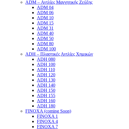
ADM – Αντλίες Μαγνητικής Ζεύξης
ADM 04
ADM 06
ADM 10
ADM 15
ADM 31
ADM 40
ADM 50
ADM 80
ADM 100
ADH – Πλαστικές Αντλίες Χημικών
ADH 080
ADH 100
ADH 110
ADH 120
ADH 130
ADH 140
ADH 150
ADH 155
ADH 160
ADH 180
FINOXA (coming Soon)
FINOXA 1
FINOXA 4
FINOXA 7