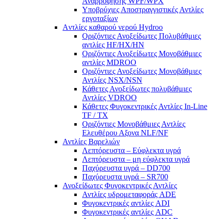
Αναρροφήσης WPF/WPX
Υποβρύχιες Αποστραγγιστικές Αντλίες
εργοταξίων
Aντλίες καθαρού νερού Ηydroo
Οριζόντιες Ανοξείδωτες Πολυβάθμιες
αντλίες ΗF/HX/HN
Οριζόντιες Ανοξείδωτες Μονοβάθμιες
αντλίες ΜDROO
Οριζόντιες Ανοξείδωτες Μονοβάθμιες
Αντλίες ΝSX/NSN
Κάθετες Ανοξείδωτες πολυβάθμιες
Αντλίες VDROO
Κάθετες Φυγοκεντρικές Αντλίες In-Line
TF / TX
Oριζόντιες Μονοβάθμιες Αντλίες
Ελευθέρου Αξονα NLF/NF
Αντλίες Βαρελιών
Λεπτόρευστα – Εύφλεκτα υγρά
Λεπτόρευστα – μη εύφλεκτα υγρά
Παχύρευστα υγρά – DD700
Παχύρευστα υγρά – SR700
Ανοξείδωτες Φυγοκεντρικές Αντλίες
Αντλίες υδρομεταφοράς ADE
Φυγοκεντρικές αντλίες ADI
Φυγοκεντρικές αντλίες ADC