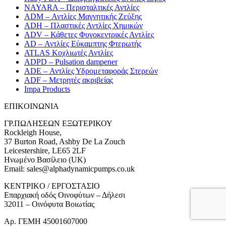
NAYARA – Περισταλτικές Αντλίες
ADM – Αντλίες Μαγνητικής Ζεύξης
ADH – Πλαστικές Αντλίες Χημικών
ADV – Κάθετες Φυγοκεντρικές Αντλίες
AD – Αντλίες Εύκαμπτης Φτερωτής
ATLAS Κοχλιωτές Αντλίες
ADPD – Pulsation dampener
ADE – Αντλίες Υδρομεταφοράς Στερεών
ADF – Μετρητές ακριβείας
Impa Products
ΕΠΙΚOIΝΩΝΙΑ
ΓΡ.ΠΩΛΗΣΕΩΝ ΕΞΩΤΕΡΙΚΟΥ
Rockleigh House,
37 Burton Road, Ashby De La Zouch
Leicestershire, LE65 2LF
Ηνωμένο Βασίλειο (UK)
Email: sales@alphadynamicpumps.co.uk
KENTΡIKO / ΕΡΓΟΣΤΑΣΙΟ
Επαρχιακή οδός Οινοφύτων – Δήλεσι
32011 – Οινόφυτα Βοιωτίας
Αρ. ΓΕΜΗ 45001607000