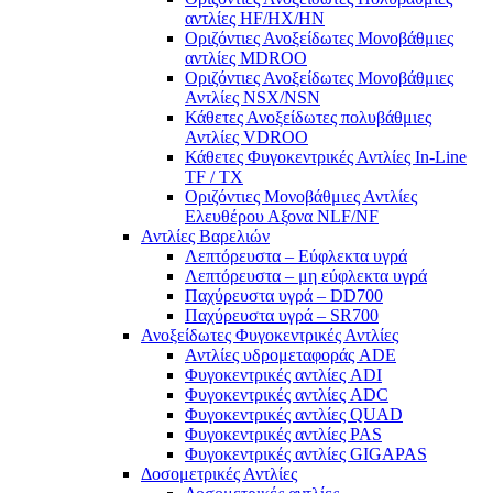
αντλίες ΗF/HX/HN
Οριζόντιες Ανοξείδωτες Μονοβάθμιες
αντλίες ΜDROO
Οριζόντιες Ανοξείδωτες Μονοβάθμιες
Αντλίες ΝSX/NSN
Κάθετες Ανοξείδωτες πολυβάθμιες
Αντλίες VDROO
Κάθετες Φυγοκεντρικές Αντλίες In-Line
TF / TX
Oριζόντιες Μονοβάθμιες Αντλίες
Ελευθέρου Αξονα NLF/NF
Αντλίες Βαρελιών
Λεπτόρευστα – Εύφλεκτα υγρά
Λεπτόρευστα – μη εύφλεκτα υγρά
Παχύρευστα υγρά – DD700
Παχύρευστα υγρά – SR700
Ανοξείδωτες Φυγοκεντρικές Αντλίες
Αντλίες υδρομεταφοράς ADE
Φυγοκεντρικές αντλίες ADI
Φυγοκεντρικές αντλίες ADC
Φυγοκεντρικές αντλίες QUAD
Φυγοκεντρικές αντλίες PAS
Φυγοκεντρικές αντλίες GIGAPAS
Δοσομετρικές Αντλίες