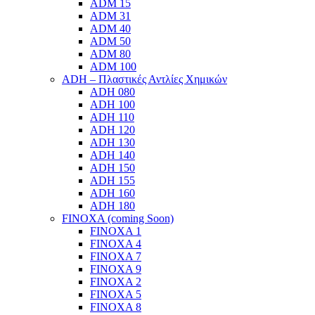
ADM 15
ADM 31
ADM 40
ADM 50
ADM 80
ADM 100
ADH – Πλαστικές Αντλίες Χημικών
ADH 080
ADH 100
ADH 110
ADH 120
ADH 130
ADH 140
ADH 150
ADH 155
ADH 160
ADH 180
FINOXA (coming Soon)
FINOXA 1
FINOXA 4
FINOXA 7
FINOXA 9
FINOXA 2
FINOXA 5
FINOXA 8