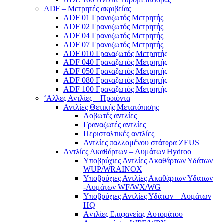
ADF – Μετρητές ακριβείας
ADF 01 Γραναζωτός Μετρητής
ADF 02 Γραναζωτός Μετρητής
ADF 04 Γραναζωτός Μετρητής
ADF 07 Γραναζωτός Μετρητής
ADF 010 Γραναζωτός Μετρητής
ADF 040 Γραναζωτός Μετρητής
ADF 050 Γραναζωτός Μετρητής
ADF 080 Γραναζωτός Μετρητής
ADF 100 Γραναζωτός Μετρητής
‘Αλλες Αντλίες – Προιόντα
Αντλίες Θετικής Μετατόπισης
Λοβωτές αντλίες
Γραναζωτές αντλίες
Περισταλτικές αντλίες
Αντλίες παλλομένου στάτορα ZEUS
Aντλίες Ακαθάρτων – Λυμάτων Hydroo
Υποβρύχιες Αντλίες Ακαθάρτων Υδάτων
WUP/WRAINOX
Υποβρύχιες Αντλίες Ακαθάρτων Υδατων
-Λυμάτων WF/WX/WG
Yποβρύχιες Αντλίες Υδάτων – Λυμάτων
ΗQ
Aντλίες Επιφανείας Αυτομάτου