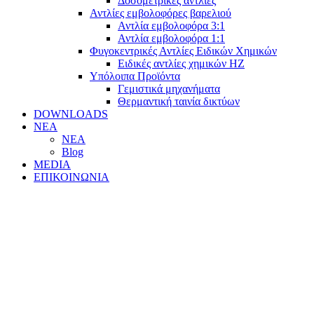
Δοσομετρικές αντλίες
Αντλίες εμβολοφόρες βαρελιού
Αντλία εμβολοφόρα 3:1
Αντλία εμβολοφόρα 1:1
Φυγοκεντρικές Αντλίες Ειδικών Χημικών
Ειδικές αντλίες χημικών ΗΖ
Υπόλοιπα Προϊόντα
Γεμιστικά μηχανήματα
Θερμαντική ταινία δικτύων
DOWNLOADS
ΝΕΑ
ΝΕΑ
Blog
MEDIA
ΕΠΙΚΟΙΝΩΝΙΑ