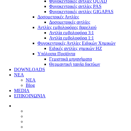
Φυγοκεντρικές αντλίες QUAD
Φυγοκεντρικές αντλίες PAS
Φυγοκεντρικές αντλίες GIGAPAS
Δοσομετρικές Αντλίες
Δοσομετρικές αντλίες
Αντλίες εμβολοφόρες βαρελιού
Αντλία εμβολοφόρα 3:1
Αντλία εμβολοφόρα 1:1
Φυγοκεντρικές Αντλίες Ειδικών Χημικών
Ειδικές αντλίες χημικών ΗΖ
Υπόλοιπα Προϊόντα
Γεμιστικά μηχανήματα
Θερμαντική ταινία δικτύων
DOWNLOADS
ΝΕΑ
ΝΕΑ
Blog
MEDIA
ΕΠΙΚΟΙΝΩΝΙΑ