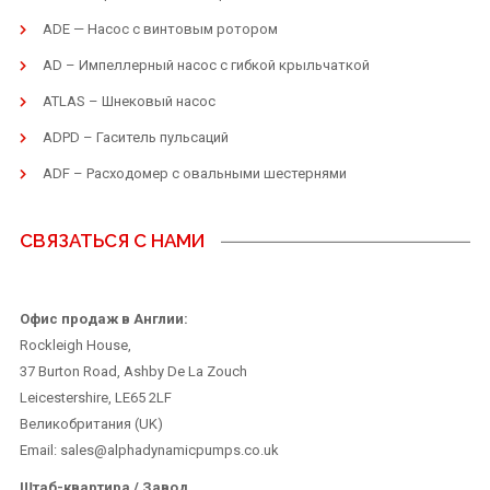
ADE — Насос с винтовым ротором
AD – Импеллерный насос с гибкой крыльчаткой
ATLAS – Шнековый насос
ADPD – Гаситель пульсаций
ADF – Расходомер с овальными шестернями
СВЯЗАТЬСЯ С НАМИ
Офис продаж в Англии:
Rockleigh House,
37 Burton Road, Ashby De La Zouch
Leicestershire, LE65 2LF
Великобритания (UK)
Email: sales@alphadynamicpumps.co.uk
Штаб-квартира / Завод