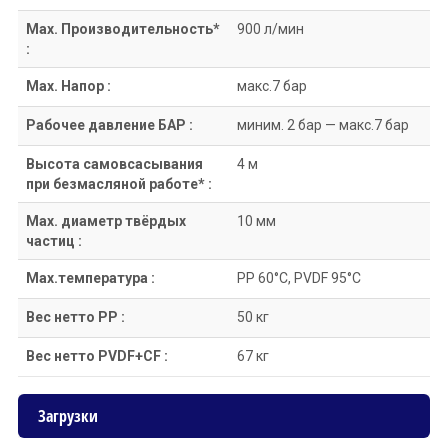
Max. Производительность*
900 л/мин
:
Max. Напор :
макс.7 бар
Рабочее давление БАР :
миним. 2 бар — макс.7 бар
Высота самовсасывания
4 м
при безмасляной работе* :
Max. диаметр твёрдых
10 мм
частиц :
Max.температура :
PP 60°C, PVDF 95°C
Вес нетто PP :
50 кг
Вес нетто PVDF+CF :
67 кг
Загрузки