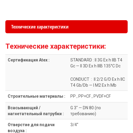
Технические характеристики
Технические характеристики:
Сертификация Atex :
STANDARD : II 3G Ex h IIB T4
Gc — II 3D Ex h IIIB 135°C Dc
CONDUCT : II 2/2 G/D Ex h IIC
T4 Gb/Db — I M2 Ex h Mb
Строительные материалы :
PP , PP+CF , PVDF+CF
Всасывающий /
G 3″ — DN 80 (по
нагнетательный патрубки :
требованию)
Отверстие для подачи
3/4”
воздуха :