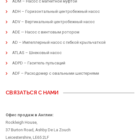
ADM – Насос с магнитной муфтой
ADH – Горизонтальный центробежный насос
ADV – Вертикальный центробежный насос
ADE — Насос с винтовым ротором
AD – Импеллерный насос с гибкой крыльчаткой
ATLAS – Шнековый насос
ADPD – Гаситель пульсаций
ADF – Расходомер с овальными шестернями
СВЯЗАТЬСЯ С НАМИ
Офис продаж в Англии:
Rockleigh House,
37 Burton Road, Ashby De La Zouch
Leicestershire, LE65 2LF