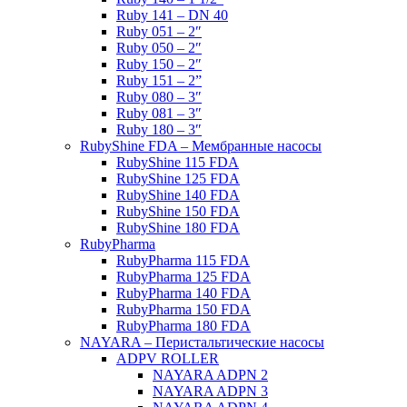
Ruby 141 – DN 40
Ruby 051 – 2″
Ruby 050 – 2″
Ruby 150 – 2″
Ruby 151 – 2”
Ruby 080 – 3″
Ruby 081 – 3″
Ruby 180 – 3″
RubyShine FDA – Мембранные насосы
RubyShine 115 FDA
RubyShine 125 FDA
RubyShine 140 FDA
RubyShine 150 FDA
RubyShine 180 FDA
RubyPharma
RubyPharma 115 FDA
RubyPharma 125 FDA
RubyPharma 140 FDA
RubyPharma 150 FDA
RubyPharma 180 FDA
NAYARA – Перистальтические насосы
ADPV ROLLER
NAYARA ADPN 2
NAYARA ADPN 3