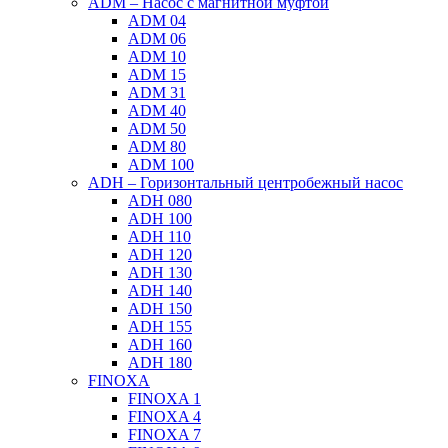
ADM – Насос с магнитной муфтой
ADM 04
ADM 06
ADM 10
ADM 15
ADM 31
ADM 40
ADM 50
ADM 80
ADM 100
ADH – Горизонтальный центробежный насос
ADH 080
ADH 100
ADH 110
ADH 120
ADH 130
ADH 140
ADH 150
ADH 155
ADH 160
ADH 180
FINOXA
FINOXA 1
FINOXA 4
FINOXA 7