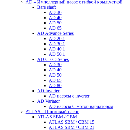
AD – Импеллерный насос с гибкой крыльчаткой
Bare shaft
AD 30
AD 40
AD 50
AD 65
AD Advance Series
AD 20.1
AD 30.1
AD 40.1
AD 50.1
AD Clasic Series
AD 30
AD 40
AD 50
AD 65
AD 80
AD Inverter
AD насосы с inverter
AD Variator
AD насосы С мотор-вариатором
ATLAS – Шнековый насос
ATLAS SBM / CBM
ATLAS SBM / CBM 15
ATLAS SBM / CBM 21