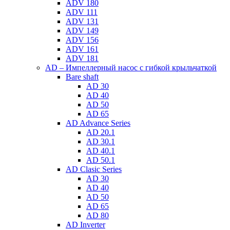
ADV 180
ADV 111
ADV 131
ADV 149
ADV 156
ADV 161
ADV 181
AD – Импеллерный насос с гибкой крыльчаткой
Bare shaft
AD 30
AD 40
AD 50
AD 65
AD Advance Series
AD 20.1
AD 30.1
AD 40.1
AD 50.1
AD Clasic Series
AD 30
AD 40
AD 50
AD 65
AD 80
AD Inverter