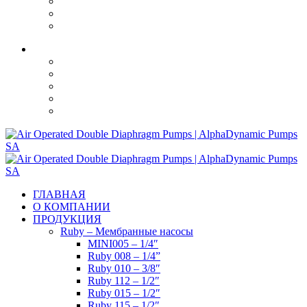
Facebook
YouTube
Linkedin
ГЛАВНАЯ
О КОМПАНИИ
ПРОДУКЦИЯ
Ruby – Мембранные насосы
MINI005 – 1/4″
Ruby 008 – 1/4”
Ruby 010 – 3/8″
Ruby 112 – 1/2″
Ruby 015 – 1/2″
Ruby 115 – 1/2″