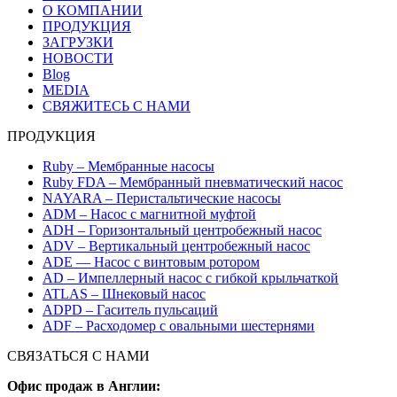
О КОМПАНИИ
ПРОДУКЦИЯ
ЗАГРУЗКИ
НОВОСТИ
Blog
MEDIA
СВЯЖИТЕСЬ С НАМИ
ПРОДУКЦИЯ
Ruby – Мембранные насосы
Ruby FDA – Мембранный пневматический насос
NAYARA – Перистальтические насосы
ADM – Насос с магнитной муфтой
ADH – Горизонтальный центробежный насос
ADV – Вертикальный центробежный насос
ADE — Насос с винтовым ротором
AD – Импеллерный насос с гибкой крыльчаткой
ATLAS – Шнековый насос
ADPD – Гаситель пульсаций
ADF – Расходомер с овальными шестернями
СВЯЗАТЬСЯ С НАМИ
Офис продаж в Англии: