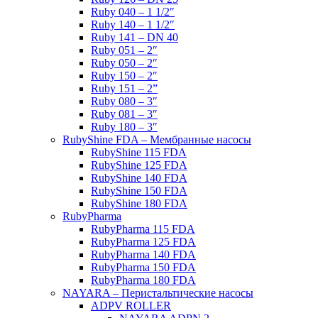
Ruby 040 – 1 1/2″
Ruby 140 – 1 1/2″
Ruby 141 – DN 40
Ruby 051 – 2″
Ruby 050 – 2″
Ruby 150 – 2″
Ruby 151 – 2”
Ruby 080 – 3″
Ruby 081 – 3″
Ruby 180 – 3″
RubyShine FDA – Мембранные насосы
RubyShine 115 FDA
RubyShine 125 FDA
RubyShine 140 FDA
RubyShine 150 FDA
RubyShine 180 FDA
RubyPharma
RubyPharma 115 FDA
RubyPharma 125 FDA
RubyPharma 140 FDA
RubyPharma 150 FDA
RubyPharma 180 FDA
NAYARA – Перистальтические насосы
ADPV ROLLER