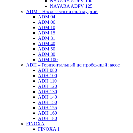
NAYARA ADPV 100
NAYARA ADPV 125
ADM – Насос с магнитной муфтой
ADM 04
ADM 06
ADM 10
ADM 15
ADM 31
ADM 40
ADM 50
ADM 80
ADM 100
ADH – Горизонтальный центробежный насос
ADH 080
ADH 100
ADH 110
ADH 120
ADH 130
ADH 140
ADH 150
ADH 155
ADH 160
ADH 180
FINOXA
FINOXA 1