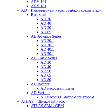
ADV 161
ADV 181
AD – Импеллерный насос с гибкой крыльчаткой
Bare shaft
AD 30
AD 40
AD 50
AD 65
AD Advance Series
AD 20.1
AD 30.1
AD 40.1
AD 50.1
AD Clasic Series
AD 30
AD 40
AD 50
AD 65
AD 80
AD Inverter
AD насосы с inverter
AD Variator
AD насосы С мотор-вариатором
ATLAS – Шнековый насос
ATLAS SBM / CBM