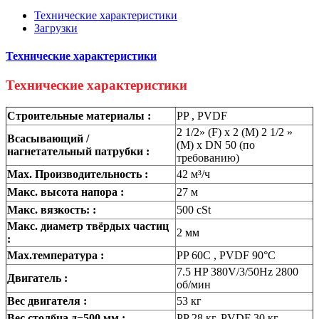
Технические характеристики
Загрузки
Технические характеристики
Технические характеристики
Строительные материалы :
PP , PVDF
2 1/2» (F) x 2 (M) 2 1/2 »
Всасывающий /
(M) x DN 50 (по
нагнетательный патрубки :
требованию)
Max. Производительность :
42 м³/ч
Макс. высота напора :
27 м
Макс. вязкость: :
500 cSt
Макс. диаметр твёрдых частиц
2 мм
:
Max.температура :
PP 60C , PVDF 90°C
7.5 HP 380V/3/50Hz 2800
Двигатель :
об/мин
Вес двигателя :
53 кг
Вес столбца д=500 мм :
PP 28 кг, PVDF 30 кг