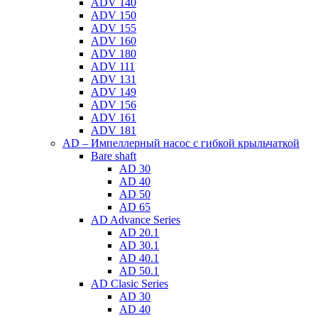
ADV 140
ADV 150
ADV 155
ADV 160
ADV 180
ADV 111
ADV 131
ADV 149
ADV 156
ADV 161
ADV 181
AD – Импеллерный насос с гибкой крыльчаткой
Bare shaft
AD 30
AD 40
AD 50
AD 65
AD Advance Series
AD 20.1
AD 30.1
AD 40.1
AD 50.1
AD Clasic Series
AD 30
AD 40