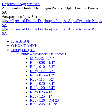
Перейти к содержанию
Air Operated Double Diaphragm Pumps | AlphaDynamic Pumps
SA
Διαφραγματικές αντλίες
ГЛАВНАЯ
О КОМПАНИИ
ПРОДУКЦИЯ
Ruby – Мембранные насосы
MINI005 – 1/4″
Ruby 008 – 1/4”
Ruby 010 – 3/8″
Ruby 112 – 1/2″
Ruby 015 – 1/2″
Ruby 115 – 1/2″
Ruby 020 – 3/4″
Ruby 120 – 3/4″
Ruby 025 – 1″
Ruby 125 – 1″
Ruby 126 – DN 25
Ruby 040 – 1 1/2″