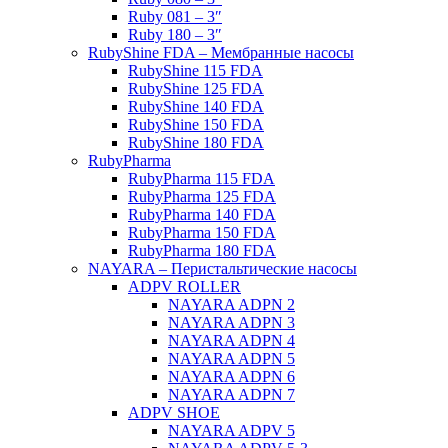
Ruby 081 – 3″
Ruby 180 – 3″
RubyShine FDA – Мембранные насосы
RubyShine 115 FDA
RubyShine 125 FDA
RubyShine 140 FDA
RubyShine 150 FDA
RubyShine 180 FDA
RubyPharma
RubyPharma 115 FDA
RubyPharma 125 FDA
RubyPharma 140 FDA
RubyPharma 150 FDA
RubyPharma 180 FDA
NAYARA – Перистальтические насосы
ADPV ROLLER
NAYARA ADPN 2
NAYARA ADPN 3
NAYARA ADPN 4
NAYARA ADPN 5
NAYARA ADPN 6
NAYARA ADPN 7
ADPV SHOE
ΝAYARA ADPV 5