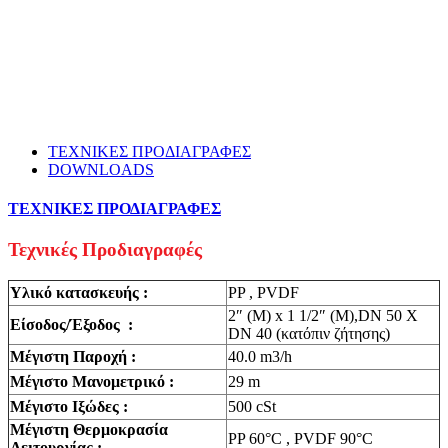
ΤΕΧΝΙΚΕΣ ΠΡΟΔΙΑΓΡΑΦΕΣ
DOWNLOADS
ΤΕΧΝΙΚΕΣ ΠΡΟΔΙΑΓΡΑΦΕΣ
Τεχνικές Προδιαγραφές
Υλικό κατασκευής :
PP , PVDF
2″ (M) x 1 1/2″ (M),DN 50 X
Είσοδος/Έξοδος :
DN 40 (κατόπιν ζήτησης)
Μέγιστη Παροχή :
40.0 m3/h
Μέγιστο Μανομετρικό :
29 m
Μέγιστο Ιξώδες :
500 cSt
Μέγιστη Θερμοκρασία
PP 60°C , PVDF 90°C
Λειτουργίας :