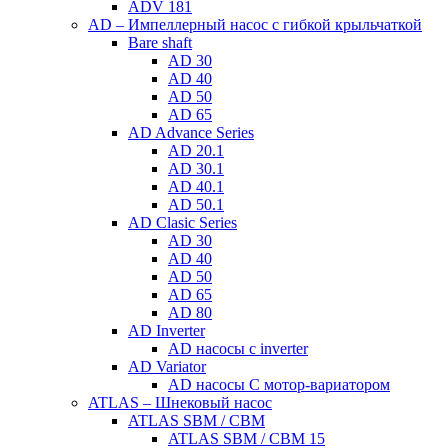
ADV 181
AD – Импеллерный насос с гибкой крыльчаткой
Bare shaft
AD 30
AD 40
AD 50
AD 65
AD Advance Series
AD 20.1
AD 30.1
AD 40.1
AD 50.1
AD Clasic Series
AD 30
AD 40
AD 50
AD 65
AD 80
AD Inverter
AD насосы с inverter
AD Variator
AD насосы С мотор-вариатором
ATLAS – Шнековый насос
ATLAS SBM / CBM
ATLAS SBM / CBM 15