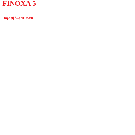
FINOXA 5
Παροχή έως 40 m3/h