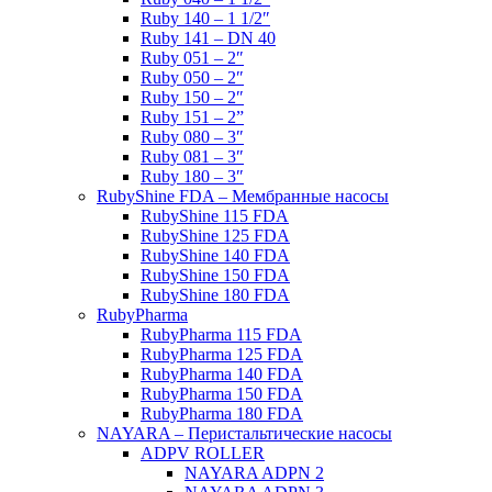
Ruby 140 – 1 1/2″
Ruby 141 – DN 40
Ruby 051 – 2″
Ruby 050 – 2″
Ruby 150 – 2″
Ruby 151 – 2”
Ruby 080 – 3″
Ruby 081 – 3″
Ruby 180 – 3″
RubyShine FDA – Мембранные насосы
RubyShine 115 FDA
RubyShine 125 FDA
RubyShine 140 FDA
RubyShine 150 FDA
RubyShine 180 FDA
RubyPharma
RubyPharma 115 FDA
RubyPharma 125 FDA
RubyPharma 140 FDA
RubyPharma 150 FDA
RubyPharma 180 FDA
NAYARA – Перистальтические насосы
ADPV ROLLER
NAYARA ADPN 2