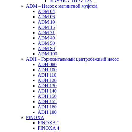
NAYARA ADPV 125
ADM – Насос с магнитной муфтой
ADM 04
ADM 06
ADM 10
ADM 15
ADM 31
ADM 40
ADM 50
ADM 80
ADM 100
ADH – Горизонтальный центробежный насос
ADH 080
ADH 100
ADH 110
ADH 120
ADH 130
ADH 140
ADH 150
ADH 155
ADH 160
ADH 180
FINOXA
FINOXA 1
FINOXA 4