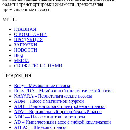
области транспортировки жидкости, предоставляя
промышленные насосы.
МЕНЮ
ГЛАВНАЯ
О КОМПАНИИ
ПРОДУКЦИЯ
ЗАГРУЗКИ
НОВОСТИ
Blog
MEDIA
СВЯЖИТЕСЬ С НАМИ
ПРОДУКЦИЯ
Ruby – Мембранные насосы
Ruby FDA – Мембранный пневматический насос
NAYARA – Перистальтические насосы
ADM – Насос с магнитной муфтой
ADH – Горизонтальный центробежный насос
ADV – Вертикальный центробежный насос
ADE — Насос с винтовым ротором
AD – Импеллерный насос с гибкой крыльчаткой
ATLAS – Шнековый насос