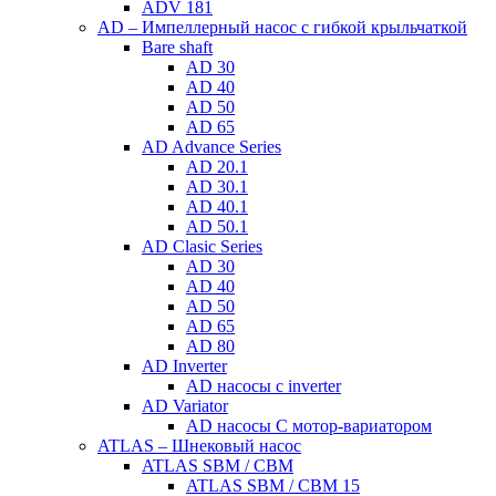
ADV 181
AD – Импеллерный насос с гибкой крыльчаткой
Bare shaft
AD 30
AD 40
AD 50
AD 65
AD Advance Series
AD 20.1
AD 30.1
AD 40.1
AD 50.1
AD Clasic Series
AD 30
AD 40
AD 50
AD 65
AD 80
AD Inverter
AD насосы с inverter
AD Variator
AD насосы С мотор-вариатором
ATLAS – Шнековый насос
ATLAS SBM / CBM
ATLAS SBM / CBM 15