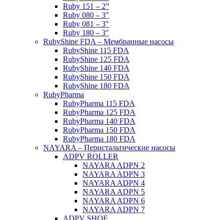
Ruby 151 – 2”
Ruby 080 – 3″
Ruby 081 – 3″
Ruby 180 – 3″
RubyShine FDA – Мембранные насосы
RubyShine 115 FDA
RubyShine 125 FDA
RubyShine 140 FDA
RubyShine 150 FDA
RubyShine 180 FDA
RubyPharma
RubyPharma 115 FDA
RubyPharma 125 FDA
RubyPharma 140 FDA
RubyPharma 150 FDA
RubyPharma 180 FDA
NAYARA – Перистальтические насосы
ADPV ROLLER
NAYARA ADPN 2
NAYARA ADPN 3
NAYARA ADPN 4
NAYARA ADPN 5
NAYARA ADPN 6
NAYARA ADPN 7
ADPV SHOE