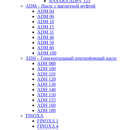
NAYARA ADPV 125
ADM – Насос с магнитной муфтой
ADM 04
ADM 06
ADM 10
ADM 15
ADM 31
ADM 40
ADM 50
ADM 80
ADM 100
ADH – Горизонтальный центробежный насос
ADH 080
ADH 100
ADH 110
ADH 120
ADH 130
ADH 140
ADH 150
ADH 155
ADH 160
ADH 180
FINOXA
FINOXA 1
FINOXA 4