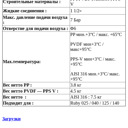
Строительные материалы :
V
Жидкие соединения :
1 1/2»
Макс. давление подачи воздуха
7 Бар
:
Отверстие для подачи воздуха :
Φ6
PP мин.+3°C / макс. +65°C
PVDF мин+3°C /
макс+95°C
PPS-V мин+3°C / макс.
Max.температура:
+95°C
AISI 316 мин.+3°C/ макс.
+95°C
Вес нетто PP :
3.8 кг
Вес нетто PVDF — PPS V :
4.5 кг
Вес нетто :
AISI 316 : 7.5 кг
Подходит для :
Ruby 025 / 040 / 125 / 140
Загрузки