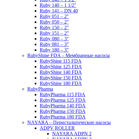
Ruby 140 – 1 1/2″
Ruby 141 – DN 40
Ruby 051 – 2″
Ruby 050 – 2″
Ruby 150 – 2″
Ruby 151 – 2”
Ruby 080 – 3″
Ruby 081 – 3″
Ruby 180 – 3″
RubyShine FDA – Мембранные насосы
RubyShine 115 FDA
RubyShine 125 FDA
RubyShine 140 FDA
RubyShine 150 FDA
RubyShine 180 FDA
RubyPharma
RubyPharma 115 FDA
RubyPharma 125 FDA
RubyPharma 140 FDA
RubyPharma 150 FDA
RubyPharma 180 FDA
NAYARA – Перистальтические насосы
ADPV ROLLER
NAYARA ADPN 2