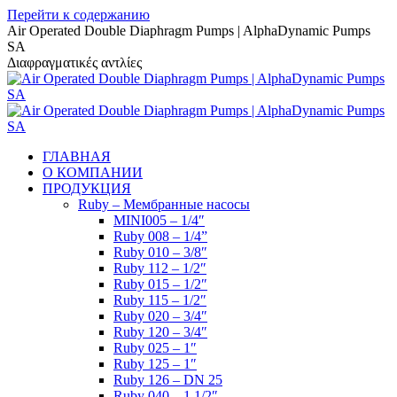
Перейти к содержанию
Air Operated Double Diaphragm Pumps | AlphaDynamic Pumps
SA
Διαφραγματικές αντλίες
ГЛАВНАЯ
О КОМПАНИИ
ПРОДУКЦИЯ
Ruby – Мембранные насосы
MINI005 – 1/4″
Ruby 008 – 1/4”
Ruby 010 – 3/8″
Ruby 112 – 1/2″
Ruby 015 – 1/2″
Ruby 115 – 1/2″
Ruby 020 – 3/4″
Ruby 120 – 3/4″
Ruby 025 – 1″
Ruby 125 – 1″
Ruby 126 – DN 25
Ruby 040 – 1 1/2″