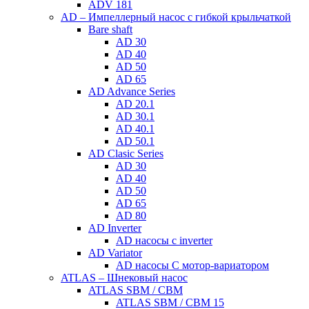
ADV 181
AD – Импеллерный насос с гибкой крыльчаткой
Bare shaft
AD 30
AD 40
AD 50
AD 65
AD Advance Series
AD 20.1
AD 30.1
AD 40.1
AD 50.1
AD Clasic Series
AD 30
AD 40
AD 50
AD 65
AD 80
AD Inverter
AD насосы с inverter
AD Variator
AD насосы С мотор-вариатором
ATLAS – Шнековый насос
ATLAS SBM / CBM
ATLAS SBM / CBM 15