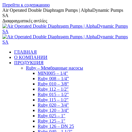
Перейти к содержанию
Air Operated Double Diaphragm Pumps | AlphaDynamic Pumps
SA
Διαφραγματικές αντλίες
ГЛАВНАЯ
О КОМПАНИИ
ПРОДУКЦИЯ
Ruby – Мембранные насосы
MINI005 – 1/4″
Ruby 008 – 1/4”
Ruby 010 – 3/8″
Ruby 112 – 1/2″
Ruby 015 – 1/2″
Ruby 115 – 1/2″
Ruby 020 – 3/4″
Ruby 120 – 3/4″
Ruby 025 – 1″
Ruby 125 – 1″
Ruby 126 – DN 25
Ruby 040 – 1 1/2″