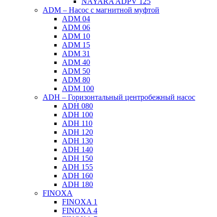
NAYARA ADPV 125
ADM – Насос с магнитной муфтой
ADM 04
ADM 06
ADM 10
ADM 15
ADM 31
ADM 40
ADM 50
ADM 80
ADM 100
ADH – Горизонтальный центробежный насос
ADH 080
ADH 100
ADH 110
ADH 120
ADH 130
ADH 140
ADH 150
ADH 155
ADH 160
ADH 180
FINOXA
FINOXA 1
FINOXA 4