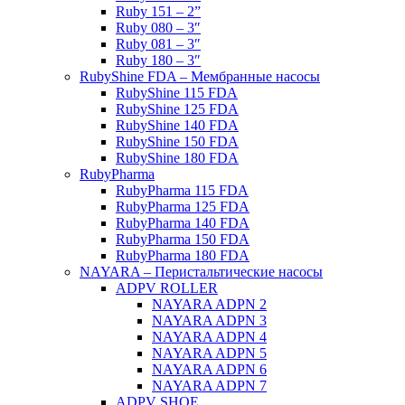
Ruby 151 – 2”
Ruby 080 – 3″
Ruby 081 – 3″
Ruby 180 – 3″
RubyShine FDA – Мембранные насосы
RubyShine 115 FDA
RubyShine 125 FDA
RubyShine 140 FDA
RubyShine 150 FDA
RubyShine 180 FDA
RubyPharma
RubyPharma 115 FDA
RubyPharma 125 FDA
RubyPharma 140 FDA
RubyPharma 150 FDA
RubyPharma 180 FDA
NAYARA – Перистальтические насосы
ADPV ROLLER
NAYARA ADPN 2
NAYARA ADPN 3
NAYARA ADPN 4
NAYARA ADPN 5
NAYARA ADPN 6
NAYARA ADPN 7
ADPV SHOE