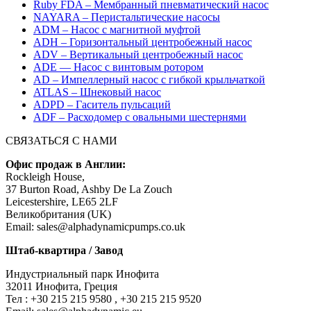
Ruby FDA – Мембранный пневматический насос
NAYARA – Перистальтические насосы
ADM – Насос с магнитной муфтой
ADH – Горизонтальный центробежный насос
ADV – Вертикальный центробежный насос
ADE — Насос с винтовым ротором
AD – Импеллерный насос с гибкой крыльчаткой
ATLAS – Шнековый насос
ADPD – Гаситель пульсаций
ADF – Расходомер с овальными шестернями
СВЯЗАТЬСЯ С НАМИ
Офис продаж в Англии:
Rockleigh House,
37 Burton Road, Ashby De La Zouch
Leicestershire, LE65 2LF
Великобритания (UK)
Email: sales@alphadynamicpumps.co.uk
Штаб-квартира / Завод
Индустриальный парк Инофита
32011 Инофита, Греция
Teл : +30 215 215 9580 , +30 215 215 9520