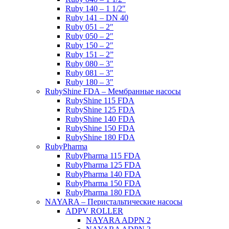
Ruby 140 – 1 1/2″
Ruby 141 – DN 40
Ruby 051 – 2″
Ruby 050 – 2″
Ruby 150 – 2″
Ruby 151 – 2”
Ruby 080 – 3″
Ruby 081 – 3″
Ruby 180 – 3″
RubyShine FDA – Мембранные насосы
RubyShine 115 FDA
RubyShine 125 FDA
RubyShine 140 FDA
RubyShine 150 FDA
RubyShine 180 FDA
RubyPharma
RubyPharma 115 FDA
RubyPharma 125 FDA
RubyPharma 140 FDA
RubyPharma 150 FDA
RubyPharma 180 FDA
NAYARA – Перистальтические насосы
ADPV ROLLER
NAYARA ADPN 2