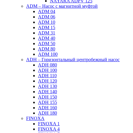
NAYARA ADPV 125
ADM – Насос с магнитной муфтой
ADM 04
ADM 06
ADM 10
ADM 15
ADM 31
ADM 40
ADM 50
ADM 80
ADM 100
ADH – Горизонтальный центробежный насос
ADH 080
ADH 100
ADH 110
ADH 120
ADH 130
ADH 140
ADH 150
ADH 155
ADH 160
ADH 180
FINOXA
FINOXA 1
FINOXA 4