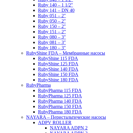
Ruby 140 – 1 1/2″
Ruby 141 – DN 40
Ruby 051 – 2″
Ruby 050 – 2″
Ruby 150 – 2″
Ruby 151 – 2”
Ruby 080 – 3″
Ruby 081 – 3″
Ruby 180 – 3″
RubyShine FDA – Мембранные насосы
RubyShine 115 FDA
RubyShine 125 FDA
RubyShine 140 FDA
RubyShine 150 FDA
RubyShine 180 FDA
RubyPharma
RubyPharma 115 FDA
RubyPharma 125 FDA
RubyPharma 140 FDA
RubyPharma 150 FDA
RubyPharma 180 FDA
NAYARA – Перистальтические насосы
ADPV ROLLER
NAYARA ADPN 2