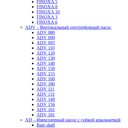
FINOXA 5
FINOXA 8
FINOXA 10
FINOXA 3
FINOXA 6
ADV – Вертикальный центробежный насос
ADV 080
ADV 090
ADV 095
ADV 110
ADV 120
ADV 130
ADV 140
ADV 150
ADV 155
ADV 160
ADV 180
ADV 111
ADV 131
ADV 149
ADV 156
ADV 161
ADV 181
AD – Импеллерный насос с гибкой крыльчаткой
Bare shaft