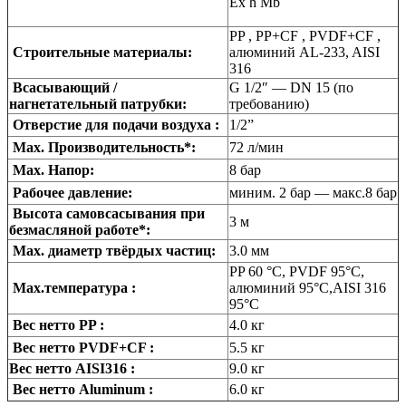
Ex h Mb
PP , PP+CF , PVDF+CF ,
Строительные материалы:
алюминий AL-233, AISI
316
Всасывающий /
G 1/2″ — DN 15 (по
нагнетательный патрубки:
требованию)
Отверстие для подачи воздуха :
1/2”
Max. Производительность*:
72 л/мин
Max. Напор:
8 бар
Рабочее давление:
миним. 2 бар — макс.8 бар
Высота самовсасывания при
3 м
безмасляной работе*:
Max. диаметр твёрдых частиц:
3.0 мм
PP 60 °C, PVDF 95°C,
Max.температура :
алюминий 95°C,AISI 316
95°C
Вес нетто PP :
4.0 кг
Вес нетто PVDF+CF :
5.5 кг
Вес нетто AISI316 :
9.0 кг
Вес нетто Aluminum :
6.0 кг