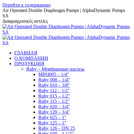
Перейти к содержанию
Air Operated Double Diaphragm Pumps | AlphaDynamic Pumps
SA
Διαφραγματικές αντλίες
ГЛАВНАЯ
О КОМПАНИИ
ПРОДУКЦИЯ
Ruby – Мембранные насосы
MINI005 – 1/4″
Ruby 008 – 1/4”
Ruby 010 – 3/8″
Ruby 112 – 1/2″
Ruby 015 – 1/2″
Ruby 115 – 1/2″
Ruby 020 – 3/4″
Ruby 120 – 3/4″
Ruby 025 – 1″
Ruby 125 – 1″
Ruby 126 – DN 25
Ruby 040 – 1 1/2″