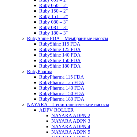
Ruby 050 – 2″
Ruby 150 – 2″
Ruby 151 – 2”
Ruby 080 – 3″
Ruby 081 – 3″
Ruby 180 – 3″
RubyShine FDA – Мембранные насосы
RubyShine 115 FDA
RubyShine 125 FDA
RubyShine 140 FDA
RubyShine 150 FDA
RubyShine 180 FDA
RubyPharma
RubyPharma 115 FDA
RubyPharma 125 FDA
RubyPharma 140 FDA
RubyPharma 150 FDA
RubyPharma 180 FDA
NAYARA – Перистальтические насосы
ADPV ROLLER
NAYARA ADPN 2
NAYARA ADPN 3
NAYARA ADPN 4
NAYARA ADPN 5