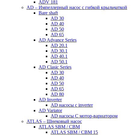
ADV 181
AD – Импеллерный насос с гибкой крыльчаткой
Bare shaft
AD 30
AD 40
AD 50
AD 65
AD Advance Series
AD 20.1
AD 30.1
AD 40.1
AD 50.1
AD Clasic Series
AD 30
AD 40
AD 50
AD 65
AD 80
AD Inverter
AD насосы с inverter
AD Variator
AD насосы С мотор-вариатором
ATLAS – Шнековый насос
ATLAS SBM / CBM
ATLAS SBM / CBM 15