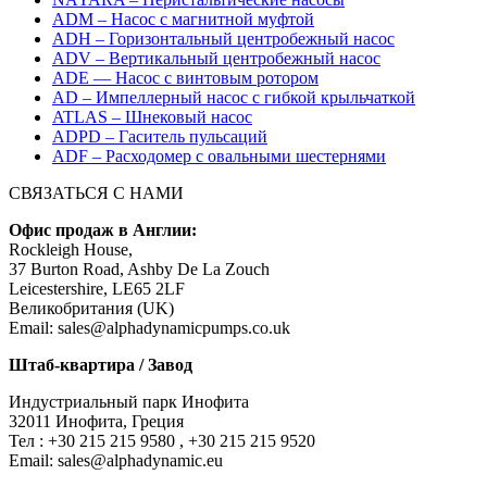
ADM – Насос с магнитной муфтой
ADH – Горизонтальный центробежный насос
ADV – Вертикальный центробежный насос
ADE — Насос с винтовым ротором
AD – Импеллерный насос с гибкой крыльчаткой
ATLAS – Шнековый насос
ADPD – Гаситель пульсаций
ADF – Расходомер с овальными шестернями
СВЯЗАТЬСЯ С НАМИ
Офис продаж в Англии:
Rockleigh House,
37 Burton Road, Ashby De La Zouch
Leicestershire, LE65 2LF
Великобритания (UK)
Email: sales@alphadynamicpumps.co.uk
Штаб-квартира / Завод
Индустриальный парк Инофита
32011 Инофита, Греция
Teл : +30 215 215 9580 , +30 215 215 9520
Email: sales@alphadynamic.eu