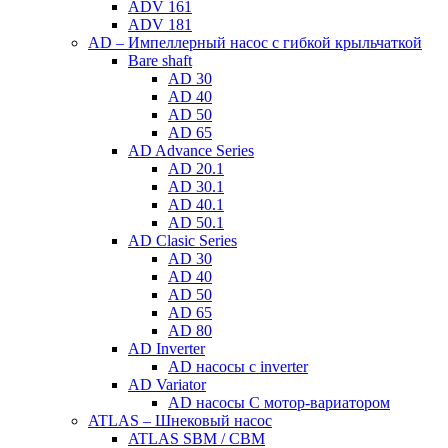
ADV 161
ADV 181
AD – Импеллерный насос с гибкой крыльчаткой
Bare shaft
AD 30
AD 40
AD 50
AD 65
AD Advance Series
AD 20.1
AD 30.1
AD 40.1
AD 50.1
AD Clasic Series
AD 30
AD 40
AD 50
AD 65
AD 80
AD Inverter
AD насосы с inverter
AD Variator
AD насосы С мотор-вариатором
ATLAS – Шнековый насос
ATLAS SBM / CBM