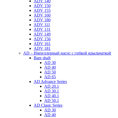
ADV 140
ADV 150
ADV 155
ADV 160
ADV 180
ADV 111
ADV 131
ADV 149
ADV 156
ADV 161
ADV 181
AD – Импеллерный насос с гибкой крыльчаткой
Bare shaft
AD 30
AD 40
AD 50
AD 65
AD Advance Series
AD 20.1
AD 30.1
AD 40.1
AD 50.1
AD Clasic Series
AD 30
AD 40