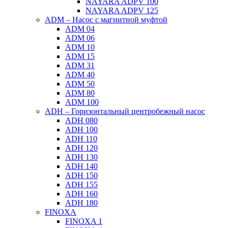
NAYARA ADPV 100
NAYARA ADPV 125
ADM – Насос с магнитной муфтой
ADM 04
ADM 06
ADM 10
ADM 15
ADM 31
ADM 40
ADM 50
ADM 80
ADM 100
ADH – Горизонтальный центробежный насос
ADH 080
ADH 100
ADH 110
ADH 120
ADH 130
ADH 140
ADH 150
ADH 155
ADH 160
ADH 180
FINOXA
FINOXA 1