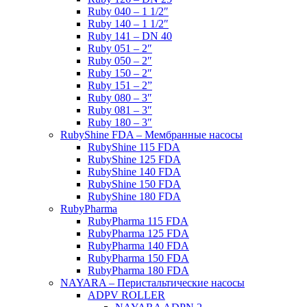
Ruby 040 – 1 1/2″
Ruby 140 – 1 1/2″
Ruby 141 – DN 40
Ruby 051 – 2″
Ruby 050 – 2″
Ruby 150 – 2″
Ruby 151 – 2”
Ruby 080 – 3″
Ruby 081 – 3″
Ruby 180 – 3″
RubyShine FDA – Мембранные насосы
RubyShine 115 FDA
RubyShine 125 FDA
RubyShine 140 FDA
RubyShine 150 FDA
RubyShine 180 FDA
RubyPharma
RubyPharma 115 FDA
RubyPharma 125 FDA
RubyPharma 140 FDA
RubyPharma 150 FDA
RubyPharma 180 FDA
NAYARA – Перистальтические насосы
ADPV ROLLER