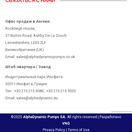
СВЯЗАТЬСЯ С НАМИ
Офис продаж в Англии:
Rockleigh House,
37 Burton Road, Ashby De La Zouch
Leicestershire, LE65 2LF
Великобритания (UK)
Email: sales@alphadynamicpumps.co.uk
Штаб-квартира / Завод
Индустриальный парк Инофита
32011 Инофита, Греция
Teл : +30 215 215 9580 , +30 215 215 9520
Email: sales@alphadynamic.eu
©2025
AlphaDynamic Pumps SA.
All rights reserved | Разработано
VNG
Privacy Policy
|
Terms of Use