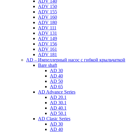
ADV 140
ADV 150
ADV 155
ADV 160
ADV 180
ADV 111
ADV 131
ADV 149
ADV 156
ADV 161
ADV 181
AD – Импеллерный насос с гибкой крыльчаткой
Bare shaft
AD 30
AD 40
AD 50
AD 65
AD Advance Series
AD 20.1
AD 30.1
AD 40.1
AD 50.1
AD Clasic Series
AD 30
AD 40