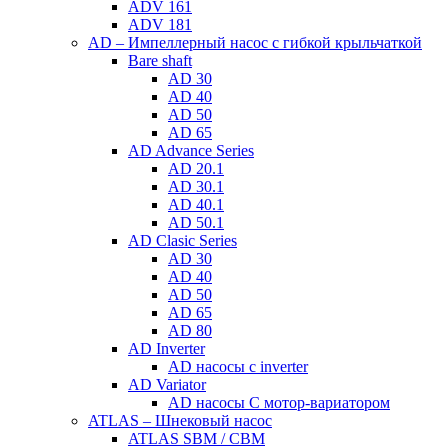
ADV 161
ADV 181
AD – Импеллерный насос с гибкой крыльчаткой
Bare shaft
AD 30
AD 40
AD 50
AD 65
AD Advance Series
AD 20.1
AD 30.1
AD 40.1
AD 50.1
AD Clasic Series
AD 30
AD 40
AD 50
AD 65
AD 80
AD Inverter
AD насосы с inverter
AD Variator
AD насосы С мотор-вариатором
ATLAS – Шнековый насос
ATLAS SBM / CBM