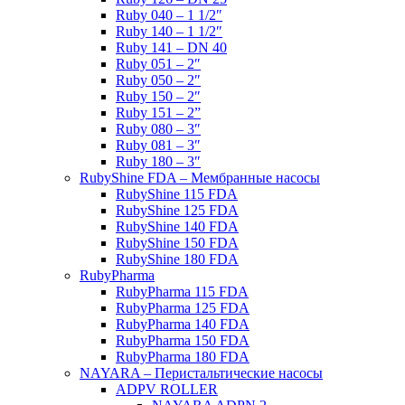
Ruby 040 – 1 1/2″
Ruby 140 – 1 1/2″
Ruby 141 – DN 40
Ruby 051 – 2″
Ruby 050 – 2″
Ruby 150 – 2″
Ruby 151 – 2”
Ruby 080 – 3″
Ruby 081 – 3″
Ruby 180 – 3″
RubyShine FDA – Мембранные насосы
RubyShine 115 FDA
RubyShine 125 FDA
RubyShine 140 FDA
RubyShine 150 FDA
RubyShine 180 FDA
RubyPharma
RubyPharma 115 FDA
RubyPharma 125 FDA
RubyPharma 140 FDA
RubyPharma 150 FDA
RubyPharma 180 FDA
NAYARA – Перистальтические насосы
ADPV ROLLER