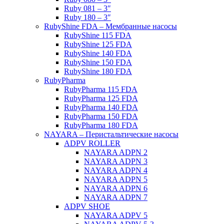
Ruby 081 – 3″
Ruby 180 – 3″
RubyShine FDA – Мембранные насосы
RubyShine 115 FDA
RubyShine 125 FDA
RubyShine 140 FDA
RubyShine 150 FDA
RubyShine 180 FDA
RubyPharma
RubyPharma 115 FDA
RubyPharma 125 FDA
RubyPharma 140 FDA
RubyPharma 150 FDA
RubyPharma 180 FDA
NAYARA – Перистальтические насосы
ADPV ROLLER
NAYARA ADPN 2
NAYARA ADPN 3
NAYARA ADPN 4
NAYARA ADPN 5
NAYARA ADPN 6
NAYARA ADPN 7
ADPV SHOE
ΝAYARA ADPV 5