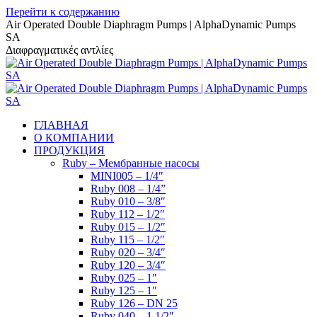
Перейти к содержанию
Air Operated Double Diaphragm Pumps | AlphaDynamic Pumps
SA
Διαφραγματικές αντλίες
ГЛАВНАЯ
О КОМПАНИИ
ПРОДУКЦИЯ
Ruby – Мембранные насосы
MINI005 – 1/4″
Ruby 008 – 1/4”
Ruby 010 – 3/8″
Ruby 112 – 1/2″
Ruby 015 – 1/2″
Ruby 115 – 1/2″
Ruby 020 – 3/4″
Ruby 120 – 3/4″
Ruby 025 – 1″
Ruby 125 – 1″
Ruby 126 – DN 25
Ruby 040 – 1 1/2″