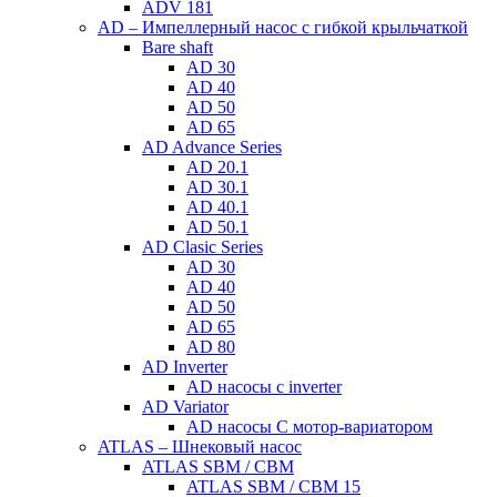
ADV 181
AD – Импеллерный насос с гибкой крыльчаткой
Bare shaft
AD 30
AD 40
AD 50
AD 65
AD Advance Series
AD 20.1
AD 30.1
AD 40.1
AD 50.1
AD Clasic Series
AD 30
AD 40
AD 50
AD 65
AD 80
AD Inverter
AD насосы с inverter
AD Variator
AD насосы С мотор-вариатором
ATLAS – Шнековый насос
ATLAS SBM / CBM
ATLAS SBM / CBM 15