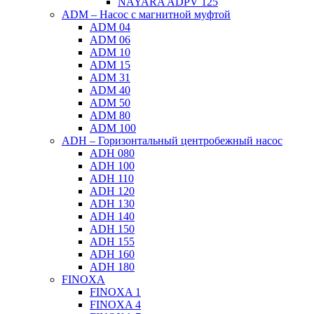
NAYARA ADPV 125
ADM – Насос с магнитной муфтой
ADM 04
ADM 06
ADM 10
ADM 15
ADM 31
ADM 40
ADM 50
ADM 80
ADM 100
ADH – Горизонтальный центробежный насос
ADH 080
ADH 100
ADH 110
ADH 120
ADH 130
ADH 140
ADH 150
ADH 155
ADH 160
ADH 180
FINOXA
FINOXA 1
FINOXA 4