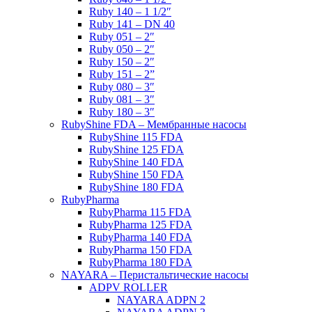
Ruby 140 – 1 1/2″
Ruby 141 – DN 40
Ruby 051 – 2″
Ruby 050 – 2″
Ruby 150 – 2″
Ruby 151 – 2”
Ruby 080 – 3″
Ruby 081 – 3″
Ruby 180 – 3″
RubyShine FDA – Мембранные насосы
RubyShine 115 FDA
RubyShine 125 FDA
RubyShine 140 FDA
RubyShine 150 FDA
RubyShine 180 FDA
RubyPharma
RubyPharma 115 FDA
RubyPharma 125 FDA
RubyPharma 140 FDA
RubyPharma 150 FDA
RubyPharma 180 FDA
NAYARA – Перистальтические насосы
ADPV ROLLER
NAYARA ADPN 2