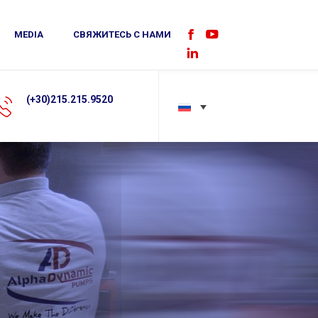
MEDIA
СВЯЖИТЕСЬ С НАМИ
Facebook
YouTube
Linkedin
sales@alphadynamic.eu
Запрос на КП