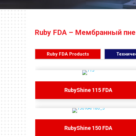
Ruby FDA – Мембранный пне
Ruby FDA Products
Техниче
RubyShine 115 FDA
RubyShine 150 FDA