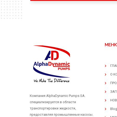
МЕН
ГЛА
О К
ПРО
ЗАГ
Компания AlphaDynamic Pumps SA.
НОВ
специализируется в области
транспортировки жидкости,
Blo
предоставляя промышленные насосы.