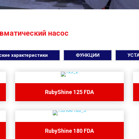
вматический насос
ские характеристики
ФУНКЦИИ
УСТ
RubyShine 125 FDA
RubyShine 180 FDA