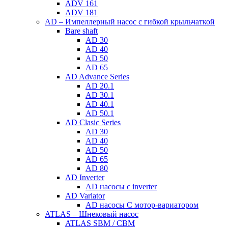
ADV 161
ADV 181
AD – Импеллерный насос с гибкой крыльчаткой
Bare shaft
AD 30
AD 40
AD 50
AD 65
AD Advance Series
AD 20.1
AD 30.1
AD 40.1
AD 50.1
AD Clasic Series
AD 30
AD 40
AD 50
AD 65
AD 80
AD Inverter
AD насосы с inverter
AD Variator
AD насосы С мотор-вариатором
ATLAS – Шнековый насос
ATLAS SBM / CBM