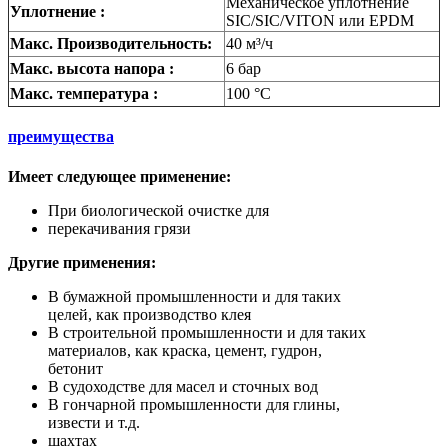
Механическое уплотнение
Уплотнение :
SIC/SIC/VITON или EPDM
Макс. Производительность:
40 м³/ч
Макс. высота напора :
6 бар
Макс. температура :
100 °C
преимущества
Имеет следующее применение:
При биологической очистке для
перекачивания грязи
Другие применения:
Β бумажной промышленности и для таких
целей, как производство клея
Β строительной промышленности и для таких
материалов, как краска, цемент, гудрон,
бетонит
Β судоходстве для масел и сточных вод
Β гончарной промышленности для глины,
извести и т.д.
шахтах