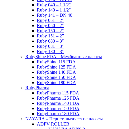
Ruby 040 – 1 1/2″
Ruby 140 – 1 1/2″
Ruby 141 – DN 40
Ruby 051 – 2″
Ruby 050 – 2″
Ruby 150 – 2″
Ruby 151 – 2”
Ruby 080 – 3″
Ruby 081 – 3″
Ruby 180 – 3″
RubyShine FDA – Мембранные насосы
RubyShine 115 FDA
RubyShine 125 FDA
RubyShine 140 FDA
RubyShine 150 FDA
RubyShine 180 FDA
RubyPharma
RubyPharma 115 FDA
RubyPharma 125 FDA
RubyPharma 140 FDA
RubyPharma 150 FDA
RubyPharma 180 FDA
NAYARA – Перистальтические насосы
ADPV ROLLER