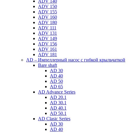
ADV 140
ADV 150
ADV 155
ADV 160
ADV 180
ADV 111
ADV 131
ADV 149
ADV 156
ADV 161
ADV 181
AD – Импеллерный насос с гибкой крыльчаткой
Bare shaft
AD 30
AD 40
AD 50
AD 65
AD Advance Series
AD 20.1
AD 30.1
AD 40.1
AD 50.1
AD Clasic Series
AD 30
AD 40