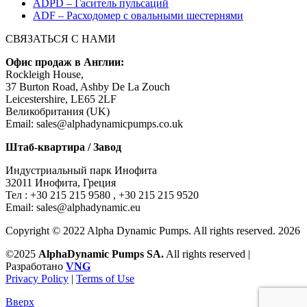
ADPD – Гаситель пульсаций
ADF – Расходомер с овальными шестернями
СВЯЗАТЬСЯ С НАМИ
Офис продаж в Англии:
Rockleigh House,
37 Burton Road, Ashby De La Zouch
Leicestershire, LE65 2LF
Великобритания (UK)
Email: sales@alphadynamicpumps.co.uk
Штаб-квартира / Завод
Индустриальный парк Инофита
32011 Инофита, Греция
Teл : +30 215 215 9580 , +30 215 215 9520
Email: sales@alphadynamic.eu
Copyright © 2022 Alpha Dynamic Pumps. All rights reserved. 2026
©2025
AlphaDynamic Pumps SA.
All rights reserved |
Разработано
VNG
Privacy Policy
|
Terms of Use
Вверх