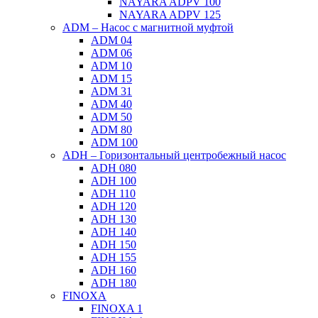
NAYARA ADPV 100
NAYARA ADPV 125
ADM – Насос с магнитной муфтой
ADM 04
ADM 06
ADM 10
ADM 15
ADM 31
ADM 40
ADM 50
ADM 80
ADM 100
ADH – Горизонтальный центробежный насос
ADH 080
ADH 100
ADH 110
ADH 120
ADH 130
ADH 140
ADH 150
ADH 155
ADH 160
ADH 180
FINOXA
FINOXA 1