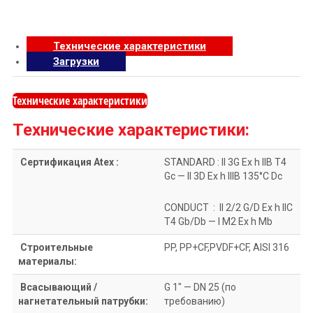
Технические характеристики
Загрузки
Технические характеристики
Технические характеристики:
Сертификация Atex :
STANDARD : II 3G Ex h IIB T4
Gc — II 3D Ex h IIIB 135°C Dc
CONDUCT : II 2/2 G/D Ex h IIC
T4 Gb/Db — I M2 Ex h Mb
Строительные
PP, PP+CF,PVDF+CF, AISI 316
материалы:
Всасывающий /
G 1″ — DN 25 (по
нагнетательный патрубки:
требованию)