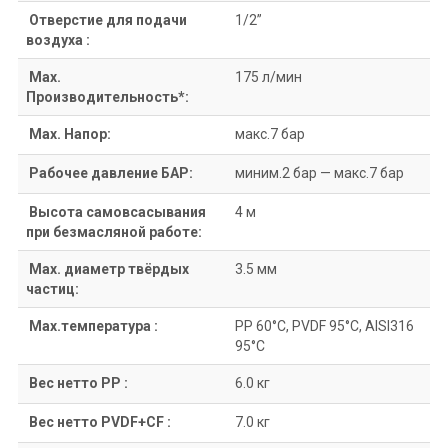
Отверстие для подачи
1/2”
воздуха :
Max.
175 л/мин
Производительность*:
Max. Напор:
макс.7 бар
Рабочее давление БАР:
миним.2 бар — макс.7 бар
Высота самовсасывания
4 м
при безмасляной работе:
Max. диаметр твёрдых
3.5 мм
частиц:
Max.температура :
PP 60°C, PVDF 95°C, AISI316
95°C
Вес нетто PP :
6.0 кг
Вес нетто PVDF+CF :
7.0 кг