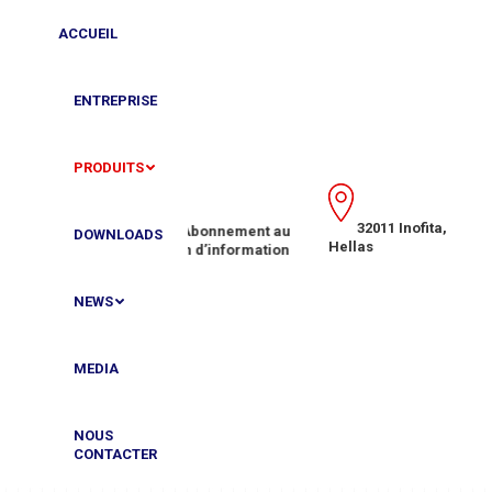
ACCUEIL
ENTREPRISE
PRODUITS
32011 Inofita,
(+30)
Abonnement au
DOWNLOADS
Hellas
bulletin
d’information
NEWS
MEDIA
NOUS
CONTACTER