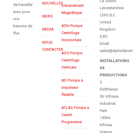
La Zouch,
NOUVELLES
de travailler
Entrainement
Leicestershire
avec pour
Magnétique
LE65 2LF,
NEWS
vos
United
ADH Pompe
besoins de
MEDIA
Kingdom
Centrifuge
flux.
(UK)
Horizontale
NOUS
Email:
CONTACTER
sales@alphadynam
ADV Pompe
Centrifuge
INSTALLATIONS
Verticale
DE
PRODUCTIONS
AD Pompe à
3
impulseur
Eleftherias
flexible
Str. Kifissia
Industrial
ATLAS Pompe à
Park
Cavité
14564
Progressive
Kifissia
Greece