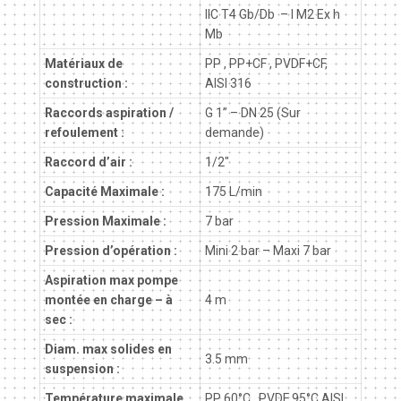
IIC T4 Gb/Db – I M2 Ex h
Mb
Matériaux de
PP , PP+CF , PVDF+CF,
construction :
AISI 316
Raccords aspiration /
G 1” – DN 25 (Sur
refoulement :
demande)
Raccord d’air :
1/2″
Capacité Maximale :
175 L/min
Pression Maximale :
7 bar
Pression d’opération :
Mini 2 bar – Maxi 7 bar
Aspiration max pompe
montée en charge – à
4 m
sec :
Diam. max solides en
3.5 mm
suspension :
Température maximale
PP 60°C , PVDF 95°C,AISI