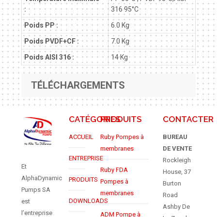
:
316 95°C
Poids PP :
6.0 Kg
Poids PVDF+CF :
7.0 Kg
Poids AISI 316 :
14 Kg
TÉLÉCHARGEMENTS
CATÉGORIES
PRODUITS
CONTACTER
ACCUEIL
Ruby Pompes à
BUREAU
membranes
DE VENTE
ENTREPRISE
Rockleigh
Et
Ruby FDA
House, 37
AlphaDynamic
PRODUITS
Pompes à
Burton
Pumps SA
membranes
Road
DOWNLOADS
est
Ashby De
l’entreprise
ADM Pompe à