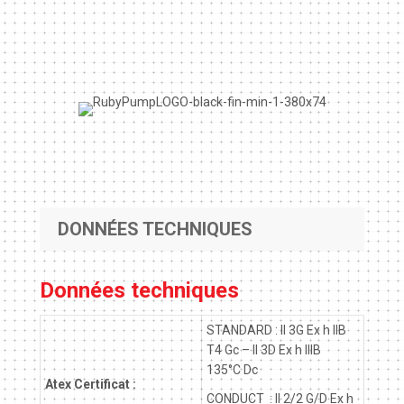
DONNÉES TECHNIQUES
Données techniques
STANDARD : II 3G Ex h IIB
T4 Gc – II 3D Ex h IIIB
135°C Dc
Atex Certificat :
CONDUCT : II 2/2 G/D Ex h