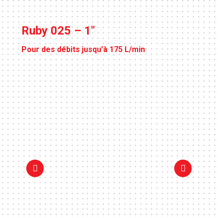
Ruby 025 – 1″
Pour des débits jusqu’à 175 L/min