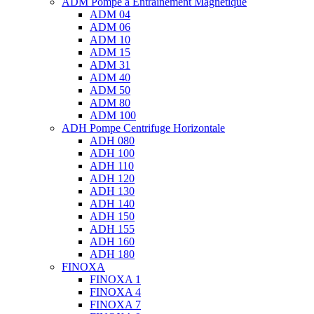
ADM Pompe à Entrainement Magnétique
ADM 04
ADM 06
ADM 10
ADM 15
ADM 31
ADM 40
ADM 50
ADM 80
ADM 100
ADH Pompe Centrifuge Horizontale
ADH 080
ADH 100
ADH 110
ADH 120
ADH 130
ADH 140
ADH 150
ADH 155
ADH 160
ADH 180
FINOXA
FINOXA 1
FINOXA 4
FINOXA 7