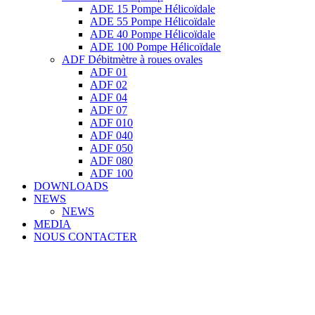
ADE 15 Pompe Ηélicoïdale
ADE 55 Pompe Ηélicoïdale
ADE 40 Pompe Ηélicoïdale
ADE 100 Pompe Ηélicoïdale
ADF Débitmètre à roues ovales
ADF 01
ADF 02
ADF 04
ADF 07
ADF 010
ADF 040
ADF 050
ADF 080
ADF 100
DOWNLOADS
NEWS
NEWS
MEDIA
NOUS CONTACTER