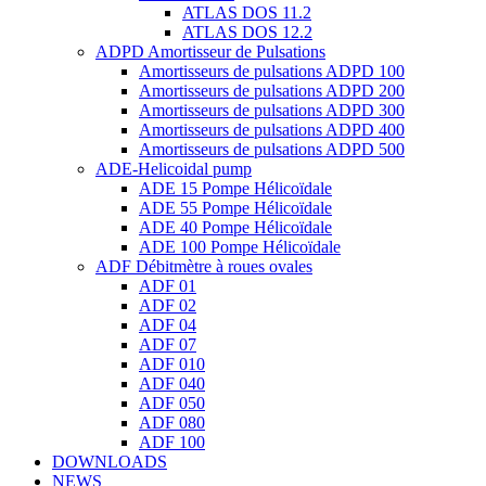
ATLAS DOS 11.2
ATLAS DOS 12.2
ADPD Amortisseur de Pulsations
Amortisseurs de pulsations ADPD 100
Amortisseurs de pulsations ADPD 200
Amortisseurs de pulsations ADPD 300
Amortisseurs de pulsations ADPD 400
Amortisseurs de pulsations ADPD 500
ADE-Helicoidal pump
ADE 15 Pompe Ηélicoïdale
ADE 55 Pompe Ηélicoïdale
ADE 40 Pompe Ηélicoïdale
ADE 100 Pompe Ηélicoïdale
ADF Débitmètre à roues ovales
ADF 01
ADF 02
ADF 04
ADF 07
ADF 010
ADF 040
ADF 050
ADF 080
ADF 100
DOWNLOADS
NEWS