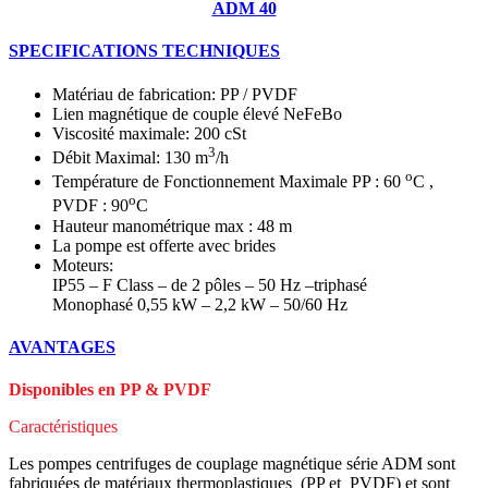
ADM 40
SPECIFICATIONS TECHNIQUES
Matériau de fabrication: PP / PVDF
Lien magnétique de couple élevé NeFeBo
Viscosité maximale: 200 cSt
3
Débit Maximal: 130 m
/h
o
Température de Fonctionnement Maximale PP : 60
C ,
o
PVDF : 90
C
Hauteur manométrique max : 48 m
La pompe est offerte avec brides
Moteurs:
IP55 – F Class – de 2 pôles – 50 Hz –triphasé
Monophasé 0,55 kW – 2,2 kW – 50/60 Hz
AVANTAGES
Disponibles en PP & PVDF
Caractéristiques
Les pompes centrifuges de couplage magnétique série ADM sont
fabriquées de matériaux thermoplastiques (PP et PVDF) et sont