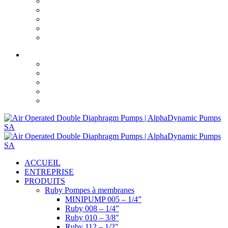
Facebook
YouTube
LinkedIn
ACCUEIL
ENTREPRISE
PRODUITS
Ruby Pompes à membranes
MINIPUMP 005 – 1/4”
Ruby 008 – 1/4”
Ruby 010 – 3/8″
Ruby 112 – 1/2″