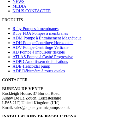
NEWS
MEDIA
NOUS CONTACTER
PRODUITS
Ruby Pompes à membranes
Ruby FDA Pompes à membranes
ADM Pompe à Entrainement Magnétique
ADH Pompe Centrifuge Horizontale
ADV Pompe Centrifuge Verticale
AD Pompe à impulseur flexible
ATLAS Pompe à Cavité Progressive
ADPD Amortisseur de Pulsations
ADE-Helicoidal pump
ADF Débitmètre à roues ovales
CONTACTER
BUREAU DE VENTE
Rockleigh House, 37 Burton Road
Ashby De La Zouch, Leicestershire
LE65 2LF, United Kingdom (UK)
Email: sales@alphadynamicpumps.co.uk
INSTALLATIONS DE PRODUCTIONS