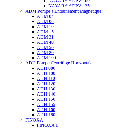
NAYARA ADPV 100
NAYARA ADPV 125
ADM Pompe à Entrainement Magnétique
ADM 04
ADM 06
ADM 10
ADM 15
ADM 31
ADM 40
ADM 50
ADM 80
ADM 100
ADH Pompe Centrifuge Horizontale
ADH 080
ADH 100
ADH 110
ADH 120
ADH 130
ADH 140
ADH 150
ADH 155
ADH 160
ADH 180
FINOXA
FINOXA 1