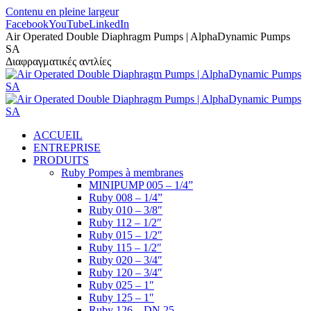
Contenu en pleine largeur
Facebook
YouTube
LinkedIn
Air Operated Double Diaphragm Pumps | AlphaDynamic Pumps
SA
Διαφραγματικές αντλίες
ACCUEIL
ENTREPRISE
PRODUITS
Ruby Pompes à membranes
MINIPUMP 005 – 1/4”
Ruby 008 – 1/4”
Ruby 010 – 3/8″
Ruby 112 – 1/2″
Ruby 015 – 1/2″
Ruby 115 – 1/2″
Ruby 020 – 3/4″
Ruby 120 – 3/4″
Ruby 025 – 1″
Ruby 125 – 1″
Ruby 126 – DN 25