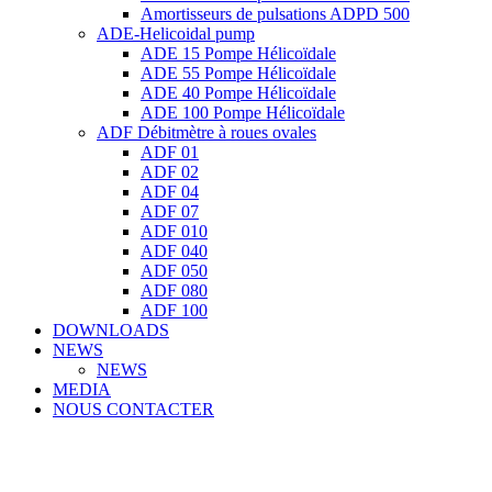
Amortisseurs de pulsations ADPD 500
ADE-Helicoidal pump
ADE 15 Pompe Ηélicoïdale
ADE 55 Pompe Ηélicoïdale
ADE 40 Pompe Ηélicoïdale
ADE 100 Pompe Ηélicoïdale
ADF Débitmètre à roues ovales
ADF 01
ADF 02
ADF 04
ADF 07
ADF 010
ADF 040
ADF 050
ADF 080
ADF 100
DOWNLOADS
NEWS
NEWS
MEDIA
NOUS CONTACTER