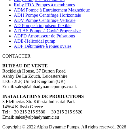
Ruby FDA Pompes à membranes
ADM Pompe à Entrainement Magnétique
ADH Pompe Centrifuge Horizontale
ADV Pompe Centrifuge Verticale
AD Pompe à impulseur flexible
ATLAS Pompe à Cavité Progressive
ADPD Amortisseur de Pulsations
ADE-Helicoidal pump
ADF Débitmètre à roues ovales
CONTACTER
BUREAU DE VENTE
Rockleigh House, 37 Burton Road
Ashby De La Zouch, Leicestershire
LE65 2LF, United Kingdom (UK)
Email: sales@alphadynamicpumps.co.uk
INSTALLATIONS DE PRODUCTIONS
3 Eleftherias Str. Kifissia Industrial Park
14564 Kifissia Greece
Tel : +30 215 215 9580 , +30 215 215 9520
Email: sales@alphadynamic.eu
Copyright © 2022 Alpha Dynamic Pumps. All rights reserved. 2026