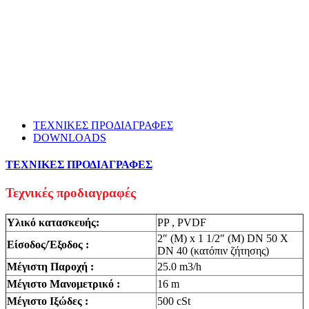
ΤΕΧΝΙΚΕΣ ΠΡΟΔΙΑΓΡΑΦΕΣ
DOWNLOADS
ΤΕΧΝΙΚΕΣ ΠΡΟΔΙΑΓΡΑΦΕΣ
Τεχνικές προδιαγραφές
Υλικό κατασκευής:
PP , PVDF
2″ (M) x 1 1/2″ (M) DN 50 X
Είσοδος/Έξοδος :
DN 40 (κατόπιν ζήτησης)
Μέγιστη Παροχή :
25.0 m3/h
Μέγιστο Μανομετρικό :
16 m
Μέγιστο Ιξώδες :
500 cSt