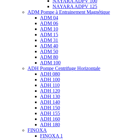
NAYARA ADPV 100
NAYARA ADPV 125
ADM Pompe à Entrainement Magnétique
ADM 04
ADM 06
ADM 10
ADM 15
ADM 31
ADM 40
ADM 50
ADM 80
ADM 100
ADH Pompe Centrifuge Horizontale
ADH 080
ADH 100
ADH 110
ADH 120
ADH 130
ADH 140
ADH 150
ADH 155
ADH 160
ADH 180
FINOXA
FINOXA 1