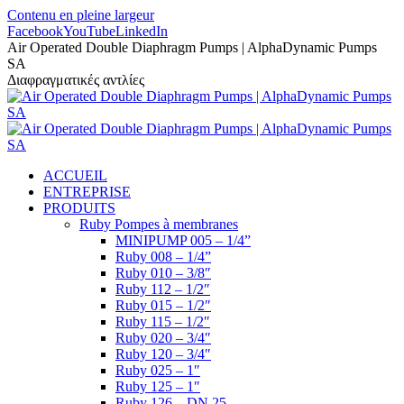
Contenu en pleine largeur
Facebook
YouTube
LinkedIn
Air Operated Double Diaphragm Pumps | AlphaDynamic Pumps
SA
Διαφραγματικές αντλίες
ACCUEIL
ENTREPRISE
PRODUITS
Ruby Pompes à membranes
MINIPUMP 005 – 1/4”
Ruby 008 – 1/4”
Ruby 010 – 3/8″
Ruby 112 – 1/2″
Ruby 015 – 1/2″
Ruby 115 – 1/2″
Ruby 020 – 3/4″
Ruby 120 – 3/4″
Ruby 025 – 1″
Ruby 125 – 1″
Ruby 126 – DN 25