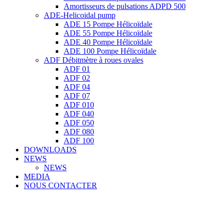
Amortisseurs de pulsations ADPD 500
ADE-Helicoidal pump
ADE 15 Pompe Ηélicoïdale
ADE 55 Pompe Ηélicoïdale
ADE 40 Pompe Ηélicoïdale
ADE 100 Pompe Ηélicoïdale
ADF Débitmètre à roues ovales
ADF 01
ADF 02
ADF 04
ADF 07
ADF 010
ADF 040
ADF 050
ADF 080
ADF 100
DOWNLOADS
NEWS
NEWS
MEDIA
NOUS CONTACTER