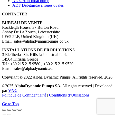
ADE-Helicoidal pump
ADF Débitmètre à roues ovales
CONTACTER
BUREAU DE VENTE
Rockleigh House, 37 Burton Road
Ashby De La Zouch, Leicestershire
LE65 2LF, United Kingdom (UK)
Email: sales@alphadynamicpumps.co.uk
INSTALLATIONS DE PRODUCTIONS
3 Eleftherias Str. Kifissia Industrial Park
14564 Kifissia Greece
Tel : +30 215 215 9580 , +30 215 215 9520
Email: sales@alphadynamic.eu
Copyright © 2022 Alpha Dynamic Pumps. All rights reserved. 2026
©2025
AlphaDynamic Pumps SA.
All rights reserved | Développé
par
VNG
Politique de Confidentialité
|
Conditions d’Utilisations
Go to Top