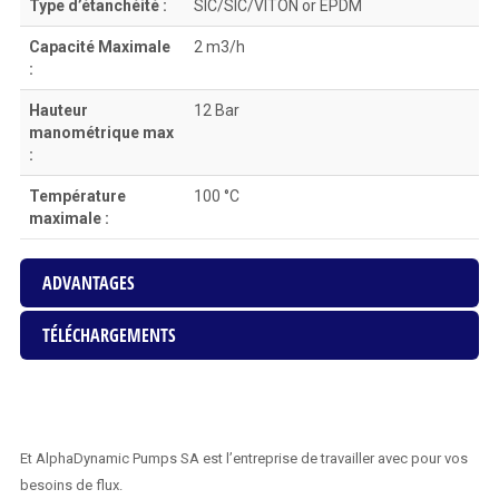
Type d’étanchéité :
SIC/SIC/VITON or EPDM
Capacité Maximale
2 m3/h
:
Hauteur
12 Bar
manométrique max
:
Température
100 °C
maximale :
ADVANTAGES
TÉLÉCHARGEMENTS
Et AlphaDynamic Pumps SA est l’entreprise de travailler avec pour vos
besoins de flux.