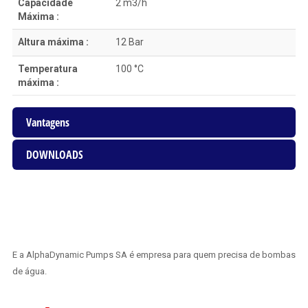
Capacidade
2 m3/h
Máxima :
Altura máxima :
12 Bar
Temperatura
100 °C
máxima :
Vantagens
DOWNLOADS
E a AlphaDynamic Pumps SA é empresa para quem precisa de bombas
de água.