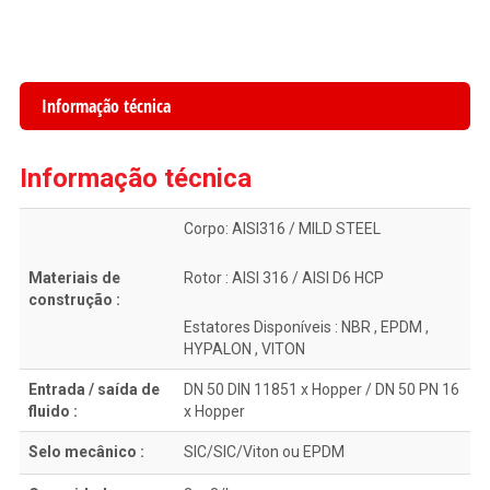
Informação técnica
Informação técnica
Corpo: AISI316 / MILD STEEL
Materiais de
Rotor : AISI 316 / AISI D6 HCP
construção :
Estatores Disponíveis : NBR , EPDM ,
HYPALON , VITON
Entrada / saída de
DN 50 DIN 11851 x Hopper / DN 50 PN 16
fluido :
x Hopper
Selo mecânico :
SIC/SIC/Viton ou EPDM