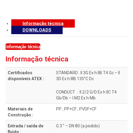
Informação técnica
DOWNLOADS
Informação técnica
Informação técnica
Certificados
STANDARD : II 3G Ex h IIB T4 Gc – II
disponíveis ATEX :
3D Ex h IIIB 135°C Dc
CONDUCT : II 2/2 G/D Ex h IIC T4
Gb/Db – I M2 Ex h Mb
Materiais de
PP , PP+CF , PVDF+CF
Construção :
Entrada / saída de
G 3 ” – DN 80 (a pedido)
fluido :