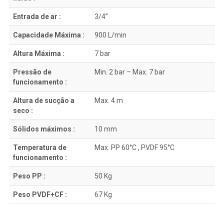
Entrada de ar :
3/4”
Capacidade Máxima :
900 L/min
Altura Máxima :
7 bar
Pressão de
Min. 2 bar – Max. 7 bar
funcionamento :
Altura de sucção a
Max. 4 m
seco :
Sólidos máximos :
10 mm
Temperatura de
Max. PP 60°C , PVDF 95°C
funcionamento :
Peso PP :
50 Kg
Peso PVDF+CF :
67 Kg