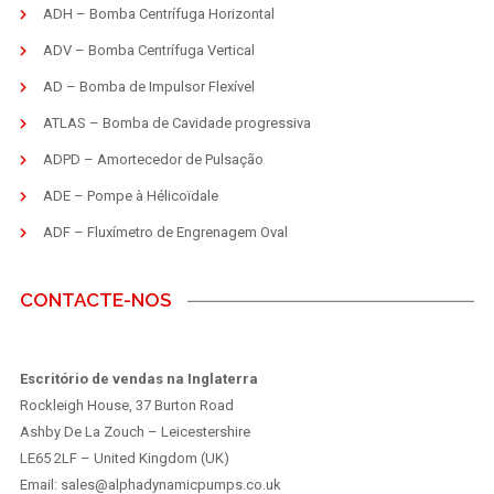
ADH – Bomba Centrífuga Horizontal
ADV – Bomba Centrífuga Vertical
AD – Bomba de Impulsor Flexível
ATLAS – Bomba de Cavidade progressiva
ADPD – Amortecedor de Pulsação
ADE – Pompe à Hélicoïdale
ADF – Fluxímetro de Engrenagem Oval
CONTACTE-NOS
Escritório de vendas na Inglaterra
Rockleigh House, 37 Burton Road
Ashby De La Zouch – Leicestershire
LE65 2LF – United Kingdom (UK)
Email: sales@alphadynamicpumps.co.uk