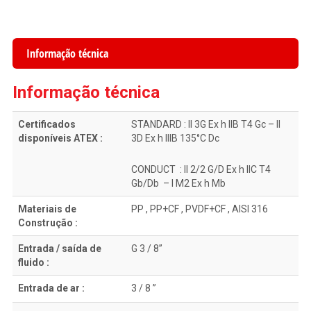
Informação técnica
Informação técnica
Certificados
STANDARD : II 3G Ex h IIB T4 Gc – II
disponíveis ATEX :
3D Ex h IIIB 135°C Dc
CONDUCT : II 2/2 G/D Ex h IIC T4
Gb/Db – I M2 Ex h Mb
Materiais de
PP , PP+CF , PVDF+CF , AISI 316
Construção :
Entrada / saída de
G 3 / 8”
fluido :
Entrada de ar :
3 / 8 ”