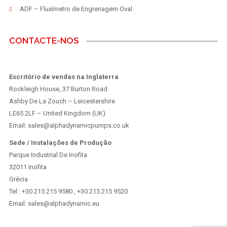
ADF – Fluxímetro de Engrenagem Oval
CONTACTE-NOS
Escritório de vendas na Inglaterra
Rockleigh House, 37 Burton Road
Ashby De La Zouch – Leicestershire
LE65 2LF – United Kingdom (UK)
Email: sales@alphadynamicpumps.co.uk
Sede / Instalações de Produção
Parque Industrial De Inofita
32011 Inofita
Grécia
Tel : +30 215 215 9580 , +30 215 215 9520
Email: sales@alphadynamic.eu