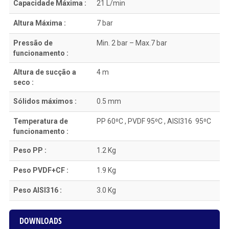
Capacidade Máxima :
21 L/min
Altura Máxima :
7 bar
Pressão de
Min. 2 bar – Max.7 bar
funcionamento :
Altura de sucção a
4 m
seco :
Sólidos máximos :
0.5 mm
Temperatura de
PP 60⁰C , PVDF 95⁰C , AISI316 95⁰C
funcionamento :
Peso PP :
1.2 Kg
Peso PVDF+CF :
1.9 Kg
Peso AISI316 :
3.0 Kg
DOWNLOADS