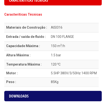
CARACTERITICAS TÉCNICAS
Caracteriticas Técnicas
Materiais de Construção :
AISI316
Entrada / saída de fluido :
DN 100 FLANGE
3
Capacidade Máxima :
150 m
/h
Altura Máxima :
1.5 bar
o
Temperatura Máxima :
120
C
Motor :
5.5HP 380V/3/50Hz 1400 RPM
Peso :
85Kg
DOWNLOADS