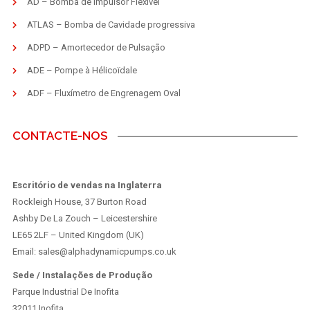
AD – Bomba de Impulsor Flexível
ATLAS – Bomba de Cavidade progressiva
ADPD – Amortecedor de Pulsação
ADE – Pompe à Hélicoïdale
ADF – Fluxímetro de Engrenagem Oval
CONTACTE-NOS
Escritório de vendas na Inglaterra
Rockleigh House, 37 Burton Road
Ashby De La Zouch – Leicestershire
LE65 2LF – United Kingdom (UK)
Email: sales@alphadynamicpumps.co.uk
Sede / Instalações de Produção
Parque Industrial De Inofita
32011 Inofita