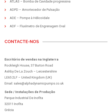
ATLAS – Bomba de Cavidade progressiva
ADPD – Amortecedor de Pulsação
ADE – Pompe à Hélicoïdale
ADF – Fluxímetro de Engrenagem Oval
CONTACTE-NOS
Escritório de vendas na Inglaterra
Rockleigh House, 37 Burton Road
Ashby De La Zouch – Leicestershire
LE65 2LF – United Kingdom (UK)
Email: sales@alphadynamicpumps.co.uk
Sede / Instalações de Produção
Parque Industrial De Inofita
32011 Inofita
Grécia