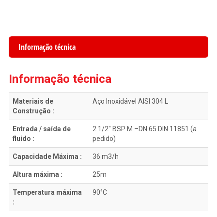
Informação técnica
Informação técnica
Materiais de
Aço Inoxidável AISI 304 L
Construção :
Entrada / saída de
2 1/2″ BSP M –DN 65 DIN 11851 (a
fluido :
pedido)
Capacidade Máxima :
36 m3/h
Altura máxima :
25m
Temperatura máxima
90°C
: