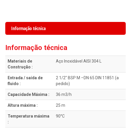
Informação técnica
Informação técnica
Materiais de
Aço Inoxidável AISI 304 L
Construção :
Entrada / saída de
2 1/2″ BSP M –DN 65 DIN 11851 (a
fluido :
pedido)
Capacidade Máxima :
36 m3/h
Altura máxima :
25 m
Temperatura máxima
90°C
: