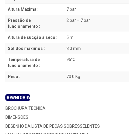
Altura Máxima:
7 bar
Pressão de
2 bar – 7 bar
funcionamento :
Altura de sucção a seco :
5 m
Sólidos máximos :
8.0 mm
Temperatura de
95°C
funcionamento :
Peso :
70.0 Kg
DOWNLOADS
BROCHURA TECNICA
DIMENSÕES
DESENHO DA LISTA DE PEÇAS SOBRESSELENTES