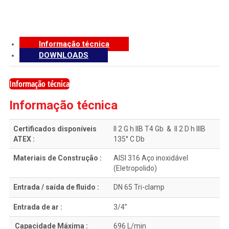
Informação técnica
DOWNLOADS
Informação técnica
Informação técnica
Certificados disponíveis
II 2 G h IIB T4 Gb & II 2 D h IIIB
ATEX :
135° C Db
Materiais de Construção :
AISI 316 Aço inoxidável
(Eletropolido)
Entrada / saída de fluido :
DN 65 Tri-clamp
Entrada de ar :
3/4”
Capacidade Máxima :
696 L/min